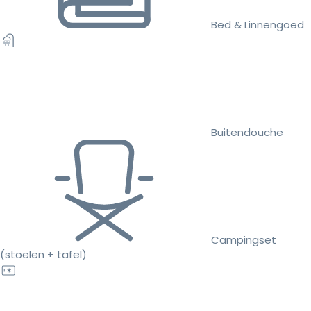
Bed & Linnengoed
Buitendouche
Campingset
(stoelen + tafel)