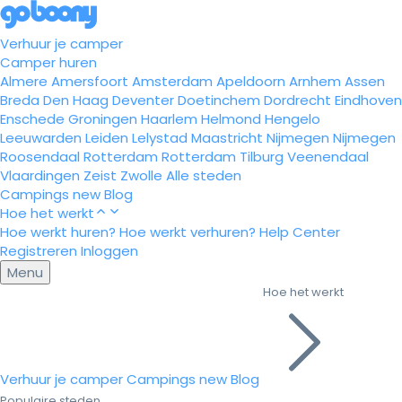
Verhuur je camper
Camper huren
Almere
Amersfoort
Amsterdam
Apeldoorn
Arnhem
Assen
Breda
Den Haag
Deventer
Doetinchem
Dordrecht
Eindhoven
Enschede
Groningen
Haarlem
Helmond
Hengelo
Leeuwarden
Leiden
Lelystad
Maastricht
Nijmegen
Nijmegen
Roosendaal
Rotterdam
Rotterdam
Tilburg
Veenendaal
Vlaardingen
Zeist
Zwolle
Alle steden
Campings
new
Blog
Hoe het werkt
Hoe werkt huren?
Hoe werkt verhuren?
Help Center
Registreren
Inloggen
Menu
Hoe het werkt
Verhuur je camper
Campings
new
Blog
Populaire steden