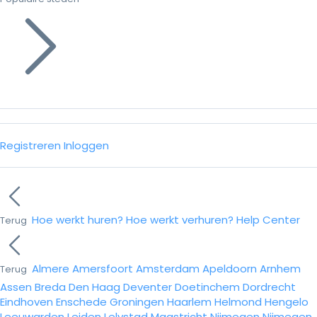
Registreren
Inloggen
Hoe werkt huren?
Hoe werkt verhuren?
Help Center
Terug
Almere
Amersfoort
Amsterdam
Apeldoorn
Arnhem
Terug
Assen
Breda
Den Haag
Deventer
Doetinchem
Dordrecht
Eindhoven
Enschede
Groningen
Haarlem
Helmond
Hengelo
Leeuwarden
Leiden
Lelystad
Maastricht
Nijmegen
Nijmegen