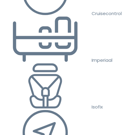
Cruisecontrol
Imperiaal
Isofix