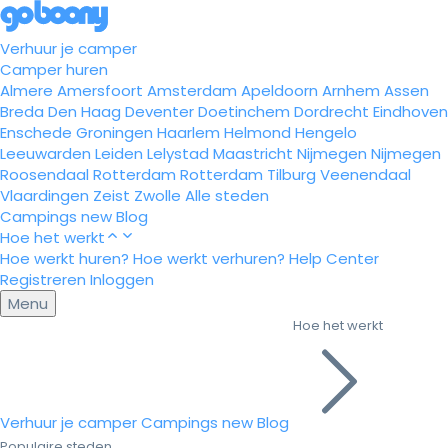
Verhuur je camper
Camper huren
Almere
Amersfoort
Amsterdam
Apeldoorn
Arnhem
Assen
Breda
Den Haag
Deventer
Doetinchem
Dordrecht
Eindhoven
Enschede
Groningen
Haarlem
Helmond
Hengelo
Leeuwarden
Leiden
Lelystad
Maastricht
Nijmegen
Nijmegen
Roosendaal
Rotterdam
Rotterdam
Tilburg
Veenendaal
Vlaardingen
Zeist
Zwolle
Alle steden
Campings
new
Blog
Hoe het werkt
Hoe werkt huren?
Hoe werkt verhuren?
Help Center
Registreren
Inloggen
Menu
Hoe het werkt
Verhuur je camper
Campings
new
Blog
Populaire steden