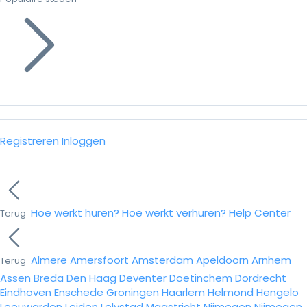
Registreren
Inloggen
Hoe werkt huren?
Hoe werkt verhuren?
Help Center
Terug
Almere
Amersfoort
Amsterdam
Apeldoorn
Arnhem
Terug
Assen
Breda
Den Haag
Deventer
Doetinchem
Dordrecht
Eindhoven
Enschede
Groningen
Haarlem
Helmond
Hengelo
Leeuwarden
Leiden
Lelystad
Maastricht
Nijmegen
Nijmegen