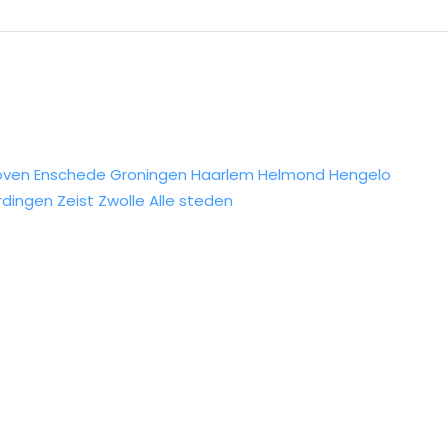
oven
Enschede
Groningen
Haarlem
Helmond
Hengelo
rdingen
Zeist
Zwolle
Alle steden