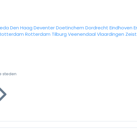
reda
Den Haag
Deventer
Doetinchem
Dordrecht
Eindhoven
E
Rotterdam
Rotterdam
Tilburg
Veenendaal
Vlaardingen
Zeist
e steden