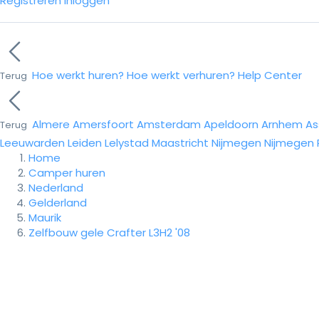
Registreren
Inloggen
Hoe werkt huren?
Hoe werkt verhuren?
Help Center
Terug
Almere
Amersfoort
Amsterdam
Apeldoorn
Arnhem
As
Terug
Leeuwarden
Leiden
Lelystad
Maastricht
Nijmegen
Nijmegen
Home
Camper huren
Nederland
Gelderland
Maurik
Zelfbouw gele Crafter L3H2 '08