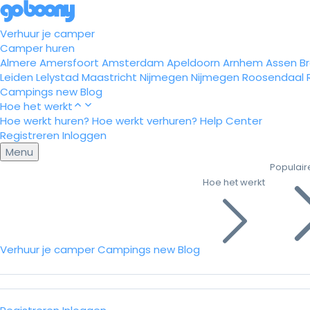
Verhuur je camper
Camper huren
Almere
Amersfoort
Amsterdam
Apeldoorn
Arnhem
Assen
B
Leiden
Lelystad
Maastricht
Nijmegen
Nijmegen
Roosendaal
Campings
new
Blog
Hoe het werkt
Hoe werkt huren?
Hoe werkt verhuren?
Help Center
Registreren
Inloggen
Menu
Populair
Hoe het werkt
Verhuur je camper
Campings
new
Blog