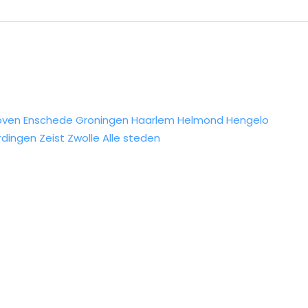
oven
Enschede
Groningen
Haarlem
Helmond
Hengelo
rdingen
Zeist
Zwolle
Alle steden