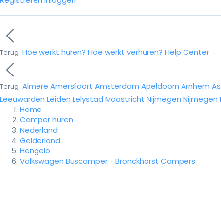
Registreren
Inloggen
Hoe werkt huren?
Hoe werkt verhuren?
Help Center
Terug
Almere
Amersfoort
Amsterdam
Apeldoorn
Arnhem
As
Terug
Leeuwarden
Leiden
Lelystad
Maastricht
Nijmegen
Nijmegen
Home
Camper huren
Nederland
Gelderland
Hengelo
Volkswagen Buscamper - Bronckhorst Campers