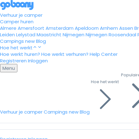
Verhuur je camper
Camper huren
Almere
Amersfoort
Amsterdam
Apeldoorn
Arnhem
Assen
B
Leiden
Lelystad
Maastricht
Nijmegen
Nijmegen
Roosendaal
Campings
new
Blog
Hoe het werkt
Hoe werkt huren?
Hoe werkt verhuren?
Help Center
Registreren
Inloggen
Menu
Populair
Hoe het werkt
Verhuur je camper
Campings
new
Blog