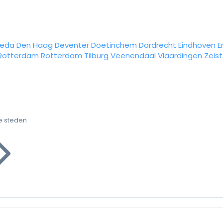
reda
Den Haag
Deventer
Doetinchem
Dordrecht
Eindhoven
E
Rotterdam
Rotterdam
Tilburg
Veenendaal
Vlaardingen
Zeist
e steden