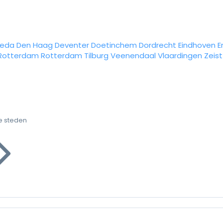
reda
Den Haag
Deventer
Doetinchem
Dordrecht
Eindhoven
E
Rotterdam
Rotterdam
Tilburg
Veenendaal
Vlaardingen
Zeist
e steden