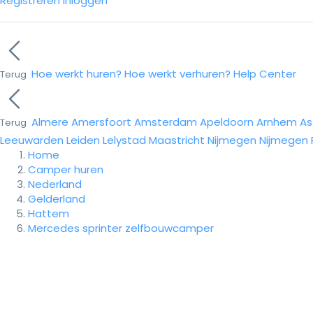
Registreren
Inloggen
Hoe werkt huren?
Hoe werkt verhuren?
Help Center
Terug
Almere
Amersfoort
Amsterdam
Apeldoorn
Arnhem
As
Terug
Leeuwarden
Leiden
Lelystad
Maastricht
Nijmegen
Nijmegen
Home
Camper huren
Nederland
Gelderland
Hattem
Mercedes sprinter zelfbouwcamper