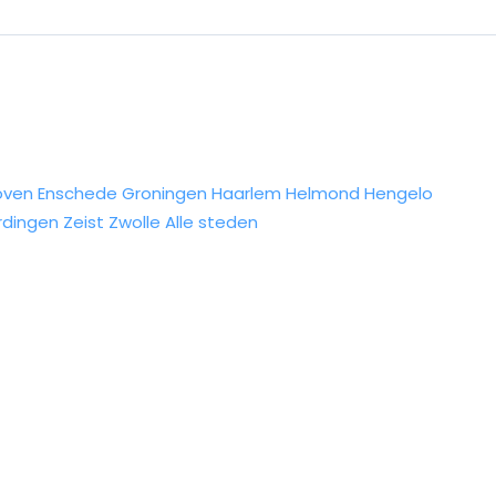
oven
Enschede
Groningen
Haarlem
Helmond
Hengelo
rdingen
Zeist
Zwolle
Alle steden