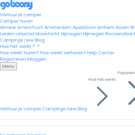
Verhuur je camper
Camper huren
Almere
Amersfoort
Amsterdam
Apeldoorn
Arnhem
Assen
B
Leiden
Lelystad
Maastricht
Nijmegen
Nijmegen
Roosendaal
Campings
new
Blog
Hoe het werkt
Hoe werkt huren?
Hoe werkt verhuren?
Help Center
Registreren
Inloggen
Menu
Populair
Hoe het werkt
Verhuur je camper
Campings
new
Blog