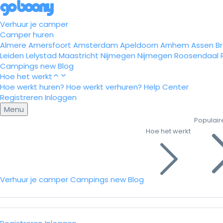
Verhuur je camper
Camper huren
Almere
Amersfoort
Amsterdam
Apeldoorn
Arnhem
Assen
B
Leiden
Lelystad
Maastricht
Nijmegen
Nijmegen
Roosendaal
Campings
new
Blog
Hoe het werkt
Hoe werkt huren?
Hoe werkt verhuren?
Help Center
Registreren
Inloggen
Menu
Populair
Hoe het werkt
Verhuur je camper
Campings
new
Blog