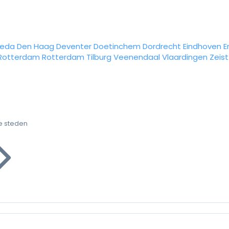
reda
Den Haag
Deventer
Doetinchem
Dordrecht
Eindhoven
E
Rotterdam
Rotterdam
Tilburg
Veenendaal
Vlaardingen
Zeist
e steden