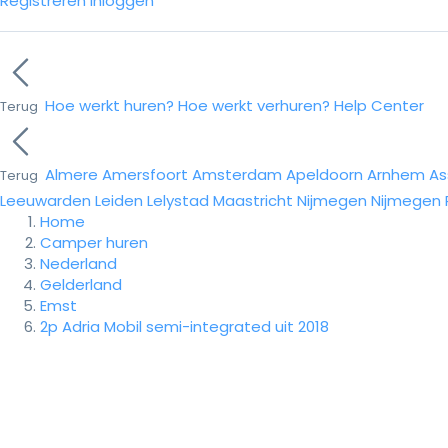
Registreren
Inloggen
Hoe werkt huren?
Hoe werkt verhuren?
Help Center
Terug
Almere
Amersfoort
Amsterdam
Apeldoorn
Arnhem
As
Terug
Leeuwarden
Leiden
Lelystad
Maastricht
Nijmegen
Nijmegen
Home
Camper huren
Nederland
Gelderland
Emst
2p Adria Mobil semi-integrated uit 2018