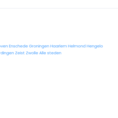
oven
Enschede
Groningen
Haarlem
Helmond
Hengelo
rdingen
Zeist
Zwolle
Alle steden