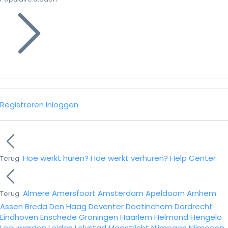
Registreren
Inloggen
Hoe werkt huren?
Hoe werkt verhuren?
Help Center
Terug
Almere
Amersfoort
Amsterdam
Apeldoorn
Arnhem
Terug
Assen
Breda
Den Haag
Deventer
Doetinchem
Dordrecht
Eindhoven
Enschede
Groningen
Haarlem
Helmond
Hengelo
Leeuwarden
Leiden
Lelystad
Maastricht
Nijmegen
Nijmegen