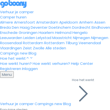
Verhuur je camper
Camper huren
Almere
Amersfoort
Amsterdam
Apeldoorn
Arnhem
Assen
Breda
Den Haag
Deventer
Doetinchem
Dordrecht
Eindhoven
Enschede
Groningen
Haarlem
Helmond
Hengelo
Leeuwarden
Leiden
Lelystad
Maastricht
Nijmegen
Nijmegen
Roosendaal
Rotterdam
Rotterdam
Tilburg
Veenendaal
Vlaardingen
Zeist
Zwolle
Alle steden
Campings
new
Blog
Hoe het werkt
Hoe werkt huren?
Hoe werkt verhuren?
Help Center
Registreren
Inloggen
Menu
Hoe het werkt
Verhuur je camper
Campings
new
Blog
Populaire steden