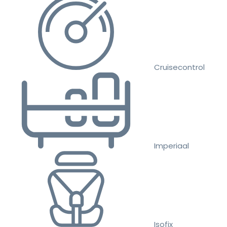
Cruisecontrol
Imperiaal
Isofix