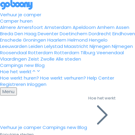
Verhuur je camper
Camper huren
Almere
Amersfoort
Amsterdam
Apeldoorn
Arnhem
Assen
Breda
Den Haag
Deventer
Doetinchem
Dordrecht
Eindhoven
Enschede
Groningen
Haarlem
Helmond
Hengelo
Leeuwarden
Leiden
Lelystad
Maastricht
Nijmegen
Nijmegen
Roosendaal
Rotterdam
Rotterdam
Tilburg
Veenendaal
Vlaardingen
Zeist
Zwolle
Alle steden
Campings
new
Blog
Hoe het werkt
Hoe werkt huren?
Hoe werkt verhuren?
Help Center
Registreren
Inloggen
Menu
Hoe het werkt
Verhuur je camper
Campings
new
Blog
Populaire steden