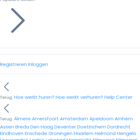
Registreren
Inloggen
Hoe werkt huren?
Hoe werkt verhuren?
Help Center
Terug
Almere
Amersfoort
Amsterdam
Apeldoorn
Arnhem
Terug
Assen
Breda
Den Haag
Deventer
Doetinchem
Dordrecht
Eindhoven
Enschede
Groningen
Haarlem
Helmond
Hengelo
Leeuwarden
Leiden
Lelystad
Maastricht
Nijmegen
Nijmegen