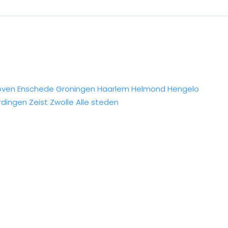
oven
Enschede
Groningen
Haarlem
Helmond
Hengelo
rdingen
Zeist
Zwolle
Alle steden