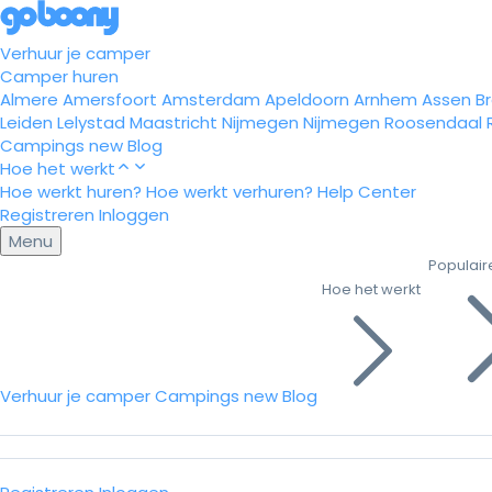
Verhuur je camper
Camper huren
Almere
Amersfoort
Amsterdam
Apeldoorn
Arnhem
Assen
B
Leiden
Lelystad
Maastricht
Nijmegen
Nijmegen
Roosendaal
Campings
new
Blog
Hoe het werkt
Hoe werkt huren?
Hoe werkt verhuren?
Help Center
Registreren
Inloggen
Menu
Populair
Hoe het werkt
Verhuur je camper
Campings
new
Blog