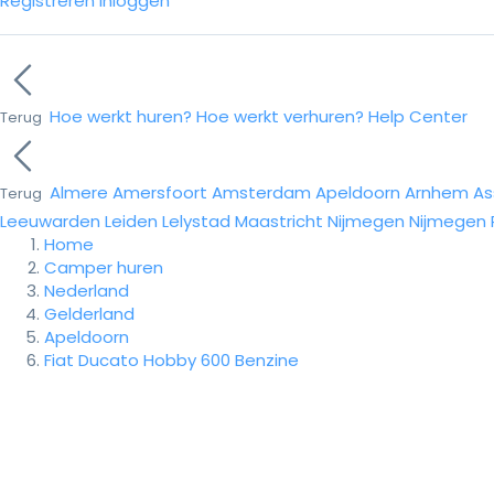
Registreren
Inloggen
Hoe werkt huren?
Hoe werkt verhuren?
Help Center
Terug
Almere
Amersfoort
Amsterdam
Apeldoorn
Arnhem
As
Terug
Leeuwarden
Leiden
Lelystad
Maastricht
Nijmegen
Nijmegen
Home
Camper huren
Nederland
Gelderland
Apeldoorn
Fiat Ducato Hobby 600 Benzine