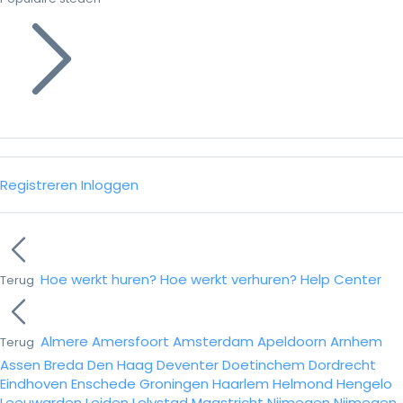
Registreren
Inloggen
Hoe werkt huren?
Hoe werkt verhuren?
Help Center
Terug
Almere
Amersfoort
Amsterdam
Apeldoorn
Arnhem
Terug
Assen
Breda
Den Haag
Deventer
Doetinchem
Dordrecht
Eindhoven
Enschede
Groningen
Haarlem
Helmond
Hengelo
Leeuwarden
Leiden
Lelystad
Maastricht
Nijmegen
Nijmegen