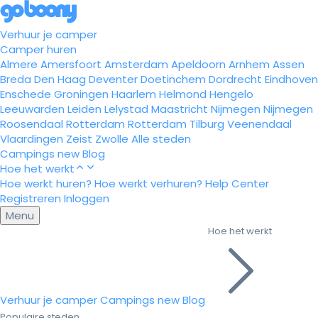
Verhuur je camper
Camper huren
Almere
Amersfoort
Amsterdam
Apeldoorn
Arnhem
Assen
Breda
Den Haag
Deventer
Doetinchem
Dordrecht
Eindhoven
Enschede
Groningen
Haarlem
Helmond
Hengelo
Leeuwarden
Leiden
Lelystad
Maastricht
Nijmegen
Nijmegen
Roosendaal
Rotterdam
Rotterdam
Tilburg
Veenendaal
Vlaardingen
Zeist
Zwolle
Alle steden
Campings
new
Blog
Hoe het werkt
Hoe werkt huren?
Hoe werkt verhuren?
Help Center
Registreren
Inloggen
Menu
Hoe het werkt
Verhuur je camper
Campings
new
Blog
Populaire steden