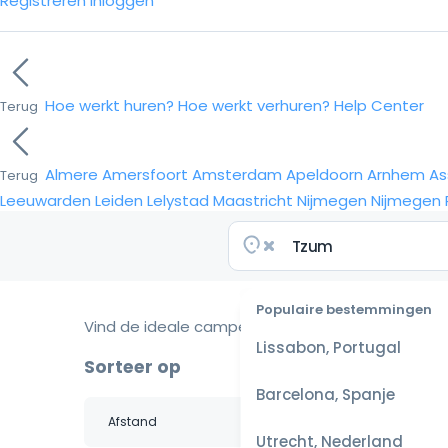
Registreren
Inloggen
Hoe werkt huren?
Hoe werkt verhuren?
Help Center
Terug
Almere
Amersfoort
Amsterdam
Apeldoorn
Arnhem
As
Terug
Leeuwarden
Leiden
Lelystad
Maastricht
Nijmegen
Nijmegen
Populaire bestemmingen
Vind de ideale camper voor je reis
Lissabon, Portugal
Sorteer op
Barcelona, Spanje
Utrecht, Nederland