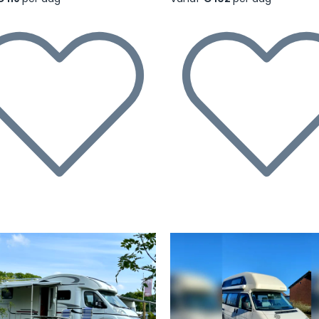
rige
Volgende
Vorige