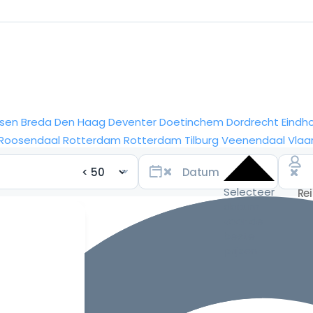
sen
Breda
Den Haag
Deventer
Doetinchem
Dordrecht
Eindh
Roosendaal
Rotterdam
Rotterdam
Tilburg
Veenendaal
Vlaa
Selecteer
datum
voor de
beste
prijzen