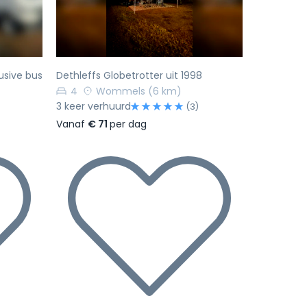
usive bus
Dethleffs Globetrotter uit 1998
4
Wommels
(6 km)
3 keer verhuurd
(3)
Vanaf
€ 71
per dag