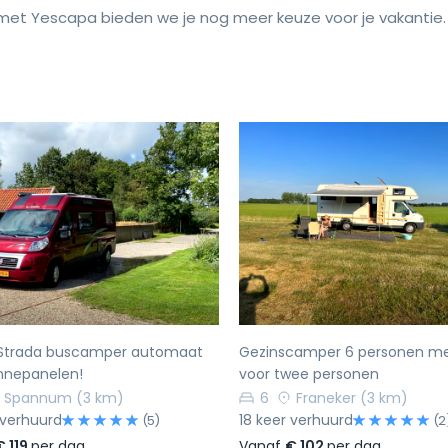
et Yescapa bieden we je nog meer keuze voor je vakantie.
rige
Volgende
Vorige
a Strada buscamper automaat
Gezinscamper 6 personen me
onnepanelen!
voor twee personen
Spannum
(3 km)
6
Franeker
(3 km)
 verhuurd
18 keer verhuurd
(5)
(2
€ 119
per dag
Vanaf
€ 102
per dag