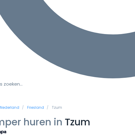
s zoeken…
Nederland
Friesland
Tzum
per huren in
Tzum