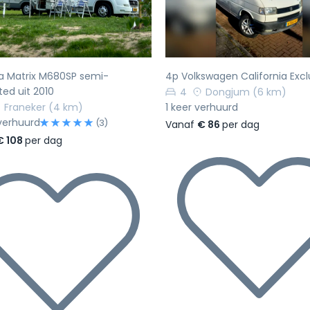
a Matrix M680SP semi-
4p Volkswagen California Excl
ted uit 2010
4
Dongjum
(6 km)
Franeker
(4 km)
1 keer verhuurd
verhuurd
(3)
Vanaf
€ 86
per dag
€ 108
per dag