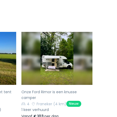
Volgende
Vorige
Volgende
t tent
Onze Ford Rimor is een knusse
camper
4
Franeker
(4 km)
Nieuw
1 keer verhuurd
)
Vanaf
€ 103
per dag