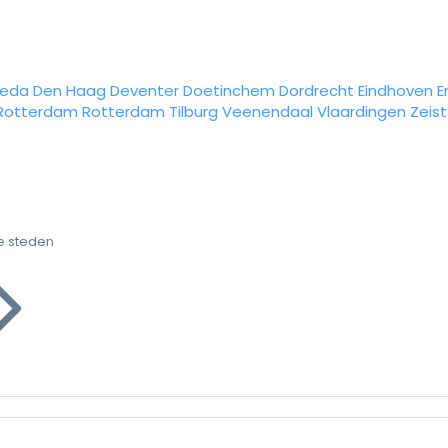
reda
Den Haag
Deventer
Doetinchem
Dordrecht
Eindhoven
E
Rotterdam
Rotterdam
Tilburg
Veenendaal
Vlaardingen
Zeist
e steden