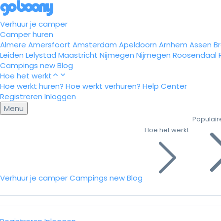
Verhuur je camper
Camper huren
Almere
Amersfoort
Amsterdam
Apeldoorn
Arnhem
Assen
B
Leiden
Lelystad
Maastricht
Nijmegen
Nijmegen
Roosendaal
Campings
new
Blog
Hoe het werkt
Hoe werkt huren?
Hoe werkt verhuren?
Help Center
Registreren
Inloggen
Menu
Populair
Hoe het werkt
Verhuur je camper
Campings
new
Blog