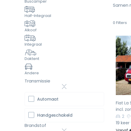
Buscamper
Samen m
Half-Integraal
0
Filters
Alkoof
Integraal
Daktent
Vo
Andere
Transmissie
Automaat
Fiat L
incl. z
Handgeschakeld
2
19 keer
Brandstof
Vanaf