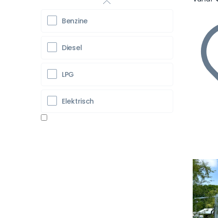
Benzine
Diesel
LPG
Elektrisch
Vo