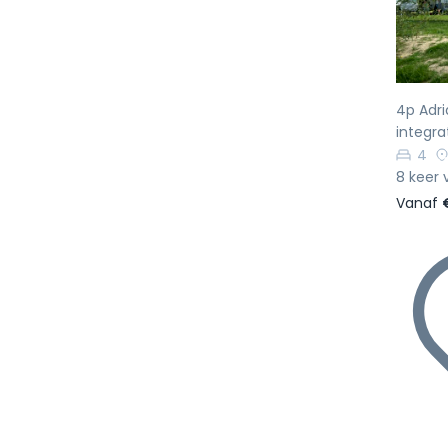
4p Adri
integra
4
8 keer 
Vanaf