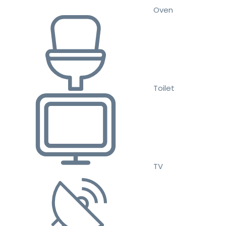
Oven
Toilet
TV