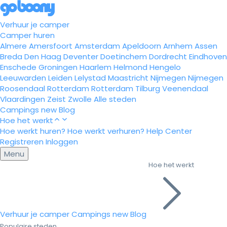
Verhuur je camper
Camper huren
Almere
Amersfoort
Amsterdam
Apeldoorn
Arnhem
Assen
Breda
Den Haag
Deventer
Doetinchem
Dordrecht
Eindhoven
Enschede
Groningen
Haarlem
Helmond
Hengelo
Leeuwarden
Leiden
Lelystad
Maastricht
Nijmegen
Nijmegen
Roosendaal
Rotterdam
Rotterdam
Tilburg
Veenendaal
Vlaardingen
Zeist
Zwolle
Alle steden
Campings
new
Blog
Hoe het werkt
Hoe werkt huren?
Hoe werkt verhuren?
Help Center
Registreren
Inloggen
Menu
Hoe het werkt
Verhuur je camper
Campings
new
Blog
Populaire steden