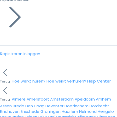
Registreren
Inloggen
Hoe werkt huren?
Hoe werkt verhuren?
Help Center
Terug
Almere
Amersfoort
Amsterdam
Apeldoorn
Arnhem
Terug
Assen
Breda
Den Haag
Deventer
Doetinchem
Dordrecht
Eindhoven
Enschede
Groningen
Haarlem
Helmond
Hengelo
Leeuwarden
Leiden
Lelystad
Maastricht
Nijmegen
Nijmegen