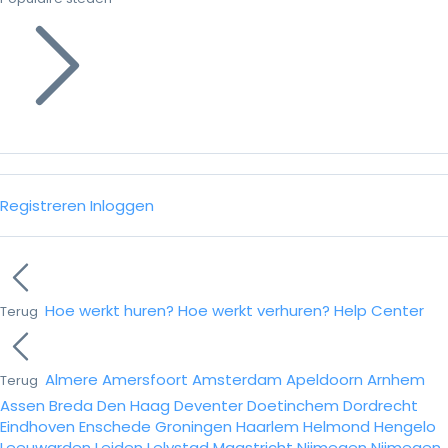
Registreren
Inloggen
Hoe werkt huren?
Hoe werkt verhuren?
Help Center
Terug
Almere
Amersfoort
Amsterdam
Apeldoorn
Arnhem
Terug
Assen
Breda
Den Haag
Deventer
Doetinchem
Dordrecht
Eindhoven
Enschede
Groningen
Haarlem
Helmond
Hengelo
Leeuwarden
Leiden
Lelystad
Maastricht
Nijmegen
Nijmegen