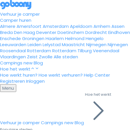
Verhuur je camper
Camper huren
Almere
Amersfoort
Amsterdam
Apeldoorn
Arnhem
Assen
Breda
Den Haag
Deventer
Doetinchem
Dordrecht
Eindhoven
Enschede
Groningen
Haarlem
Helmond
Hengelo
Leeuwarden
Leiden
Lelystad
Maastricht
Nijmegen
Nijmegen
Roosendaal
Rotterdam
Rotterdam
Tilburg
Veenendaal
Vlaardingen
Zeist
Zwolle
Alle steden
Campings
new
Blog
Hoe het werkt
Hoe werkt huren?
Hoe werkt verhuren?
Help Center
Registreren
Inloggen
Menu
Hoe het werkt
Verhuur je camper
Campings
new
Blog
Populaire steden