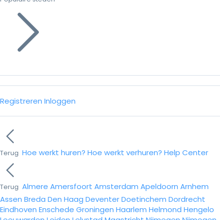
Registreren
Inloggen
Hoe werkt huren?
Hoe werkt verhuren?
Help Center
Terug
Almere
Amersfoort
Amsterdam
Apeldoorn
Arnhem
Terug
Assen
Breda
Den Haag
Deventer
Doetinchem
Dordrecht
Eindhoven
Enschede
Groningen
Haarlem
Helmond
Hengelo
Leeuwarden
Leiden
Lelystad
Maastricht
Nijmegen
Nijmegen