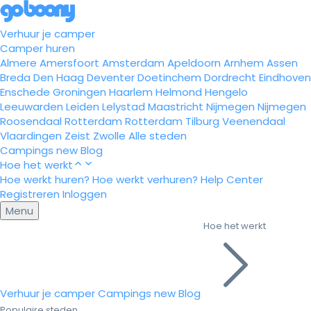
Verhuur je camper
Camper huren
Almere
Amersfoort
Amsterdam
Apeldoorn
Arnhem
Assen
Breda
Den Haag
Deventer
Doetinchem
Dordrecht
Eindhoven
Enschede
Groningen
Haarlem
Helmond
Hengelo
Leeuwarden
Leiden
Lelystad
Maastricht
Nijmegen
Nijmegen
Roosendaal
Rotterdam
Rotterdam
Tilburg
Veenendaal
Vlaardingen
Zeist
Zwolle
Alle steden
Campings
new
Blog
Hoe het werkt
Hoe werkt huren?
Hoe werkt verhuren?
Help Center
Registreren
Inloggen
Menu
Hoe het werkt
Verhuur je camper
Campings
new
Blog
Populaire steden