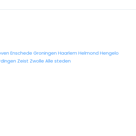
oven
Enschede
Groningen
Haarlem
Helmond
Hengelo
rdingen
Zeist
Zwolle
Alle steden