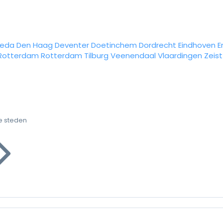
reda
Den Haag
Deventer
Doetinchem
Dordrecht
Eindhoven
E
Rotterdam
Rotterdam
Tilburg
Veenendaal
Vlaardingen
Zeist
e steden