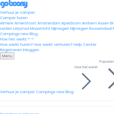
Verhuur je camper
Camper huren
Almere
Amersfoort
Amsterdam
Apeldoorn
Arnhem
Assen
B
Leiden
Lelystad
Maastricht
Nijmegen
Nijmegen
Roosendaal
Campings
new
Blog
Hoe het werkt
Hoe werkt huren?
Hoe werkt verhuren?
Help Center
Registreren
Inloggen
Menu
Populair
Hoe het werkt
Verhuur je camper
Campings
new
Blog