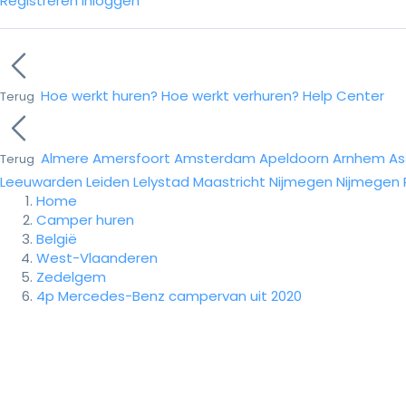
Registreren
Inloggen
Hoe werkt huren?
Hoe werkt verhuren?
Help Center
Terug
Almere
Amersfoort
Amsterdam
Apeldoorn
Arnhem
As
Terug
Leeuwarden
Leiden
Lelystad
Maastricht
Nijmegen
Nijmegen
Home
Camper huren
België
West-Vlaanderen
Zedelgem
4p Mercedes-Benz campervan uit 2020