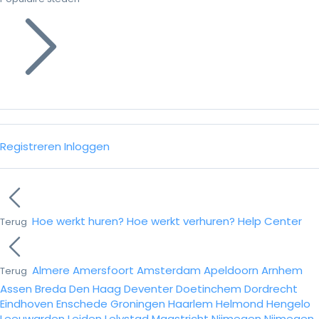
Registreren
Inloggen
Hoe werkt huren?
Hoe werkt verhuren?
Help Center
Terug
Almere
Amersfoort
Amsterdam
Apeldoorn
Arnhem
Terug
Assen
Breda
Den Haag
Deventer
Doetinchem
Dordrecht
Eindhoven
Enschede
Groningen
Haarlem
Helmond
Hengelo
Leeuwarden
Leiden
Lelystad
Maastricht
Nijmegen
Nijmegen