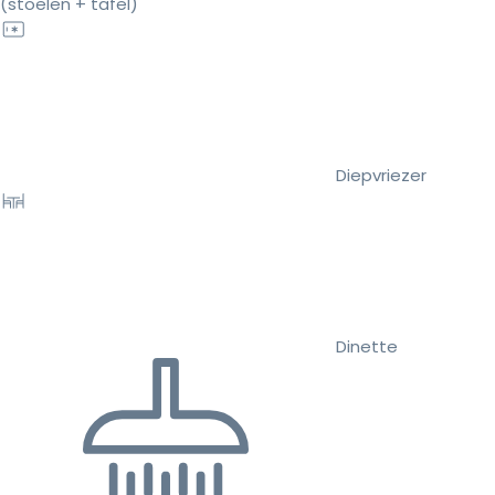
(stoelen + tafel)
Diepvriezer
Dinette