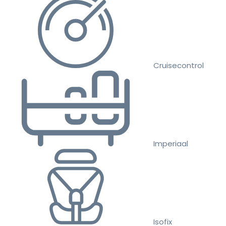
Cruisecontrol
Imperiaal
Isofix