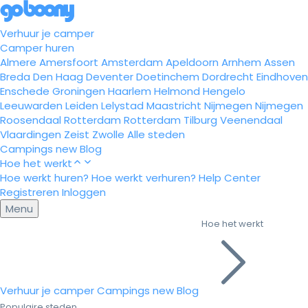
Verhuur je camper
Camper huren
Almere
Amersfoort
Amsterdam
Apeldoorn
Arnhem
Assen
Breda
Den Haag
Deventer
Doetinchem
Dordrecht
Eindhoven
Enschede
Groningen
Haarlem
Helmond
Hengelo
Leeuwarden
Leiden
Lelystad
Maastricht
Nijmegen
Nijmegen
Roosendaal
Rotterdam
Rotterdam
Tilburg
Veenendaal
Vlaardingen
Zeist
Zwolle
Alle steden
Campings
new
Blog
Hoe het werkt
Hoe werkt huren?
Hoe werkt verhuren?
Help Center
Registreren
Inloggen
Menu
Hoe het werkt
Verhuur je camper
Campings
new
Blog
Populaire steden