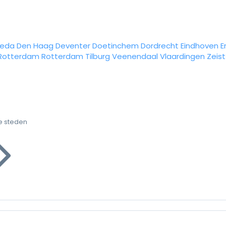
reda
Den Haag
Deventer
Doetinchem
Dordrecht
Eindhoven
E
Rotterdam
Rotterdam
Tilburg
Veenendaal
Vlaardingen
Zeist
e steden