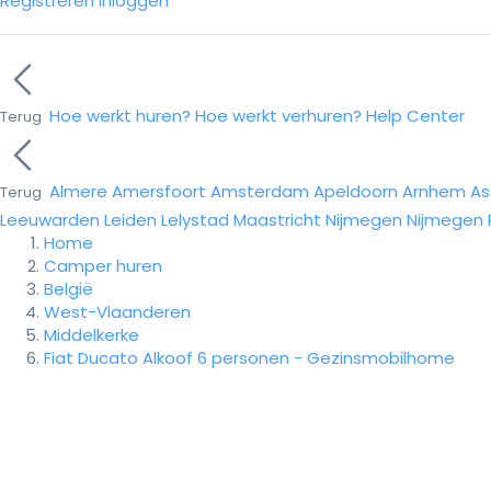
Registreren
Inloggen
Hoe werkt huren?
Hoe werkt verhuren?
Help Center
Terug
Almere
Amersfoort
Amsterdam
Apeldoorn
Arnhem
As
Terug
Leeuwarden
Leiden
Lelystad
Maastricht
Nijmegen
Nijmegen
Home
Camper huren
België
West-Vlaanderen
Middelkerke
Fiat Ducato Alkoof 6 personen - Gezinsmobilhome