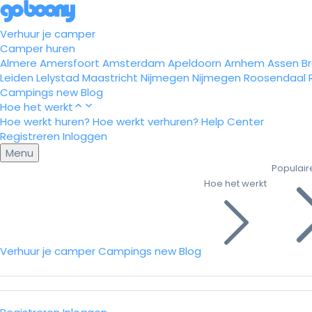
Verhuur je camper
Camper huren
Almere
Amersfoort
Amsterdam
Apeldoorn
Arnhem
Assen
B
Leiden
Lelystad
Maastricht
Nijmegen
Nijmegen
Roosendaal
Campings
new
Blog
Hoe het werkt
Hoe werkt huren?
Hoe werkt verhuren?
Help Center
Registreren
Inloggen
Menu
Populair
Hoe het werkt
Verhuur je camper
Campings
new
Blog