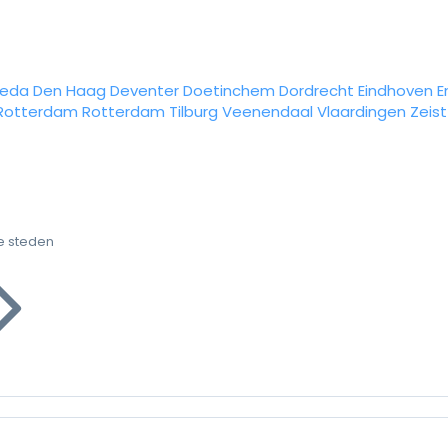
reda
Den Haag
Deventer
Doetinchem
Dordrecht
Eindhoven
E
Rotterdam
Rotterdam
Tilburg
Veenendaal
Vlaardingen
Zeist
e steden