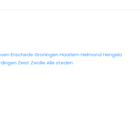
oven
Enschede
Groningen
Haarlem
Helmond
Hengelo
rdingen
Zeist
Zwolle
Alle steden