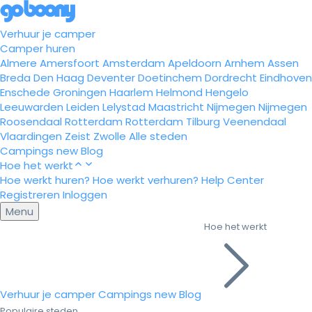
Verhuur je camper
Camper huren
Almere
Amersfoort
Amsterdam
Apeldoorn
Arnhem
Assen
Breda
Den Haag
Deventer
Doetinchem
Dordrecht
Eindhoven
Enschede
Groningen
Haarlem
Helmond
Hengelo
Leeuwarden
Leiden
Lelystad
Maastricht
Nijmegen
Nijmegen
Roosendaal
Rotterdam
Rotterdam
Tilburg
Veenendaal
Vlaardingen
Zeist
Zwolle
Alle steden
Campings
new
Blog
Hoe het werkt
Hoe werkt huren?
Hoe werkt verhuren?
Help Center
Registreren
Inloggen
Menu
Hoe het werkt
Verhuur je camper
Campings
new
Blog
Populaire steden