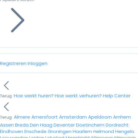
Registreren
Inloggen
Hoe werkt huren?
Hoe werkt verhuren?
Help Center
Terug
Almere
Amersfoort
Amsterdam
Apeldoorn
Arnhem
Terug
Assen
Breda
Den Haag
Deventer
Doetinchem
Dordrecht
Eindhoven
Enschede
Groningen
Haarlem
Helmond
Hengelo
Leeuwarden
Leiden
Lelystad
Maastricht
Nijmegen
Nijmegen