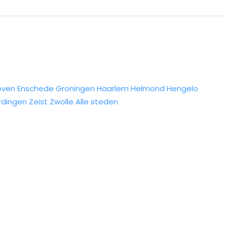
oven
Enschede
Groningen
Haarlem
Helmond
Hengelo
rdingen
Zeist
Zwolle
Alle steden