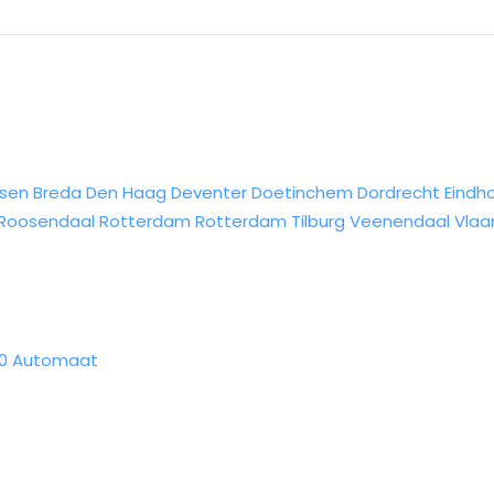
sen
Breda
Den Haag
Deventer
Doetinchem
Dordrecht
Eindh
Roosendaal
Rotterdam
Rotterdam
Tilburg
Veenendaal
Vlaa
170 Automaat