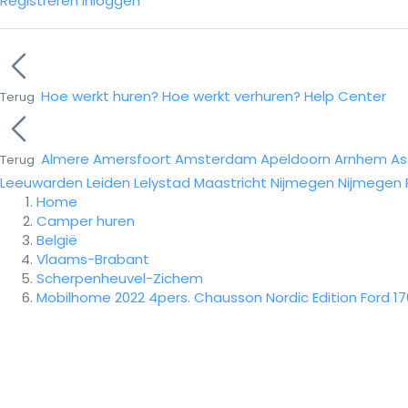
Registreren
Inloggen
Hoe werkt huren?
Hoe werkt verhuren?
Help Center
Terug
Almere
Amersfoort
Amsterdam
Apeldoorn
Arnhem
As
Terug
Leeuwarden
Leiden
Lelystad
Maastricht
Nijmegen
Nijmegen
Home
Camper huren
België
Vlaams-Brabant
Scherpenheuvel-Zichem
Mobilhome 2022 4pers. Chausson Nordic Edition Ford 