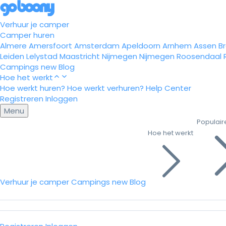
Verhuur je camper
Camper huren
Almere
Amersfoort
Amsterdam
Apeldoorn
Arnhem
Assen
B
Leiden
Lelystad
Maastricht
Nijmegen
Nijmegen
Roosendaal
Campings
new
Blog
Hoe het werkt
Hoe werkt huren?
Hoe werkt verhuren?
Help Center
Registreren
Inloggen
Menu
Populair
Hoe het werkt
Verhuur je camper
Campings
new
Blog