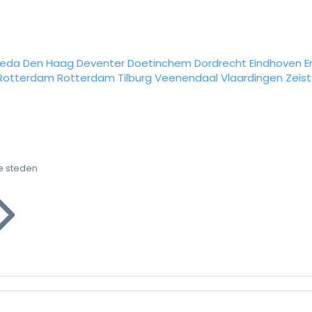
reda
Den Haag
Deventer
Doetinchem
Dordrecht
Eindhoven
E
Rotterdam
Rotterdam
Tilburg
Veenendaal
Vlaardingen
Zeist
e steden