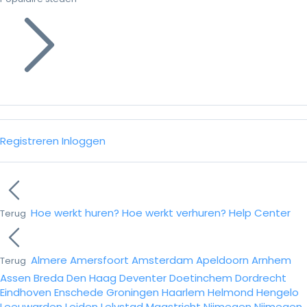
Registreren
Inloggen
Hoe werkt huren?
Hoe werkt verhuren?
Help Center
Terug
Almere
Amersfoort
Amsterdam
Apeldoorn
Arnhem
Terug
Assen
Breda
Den Haag
Deventer
Doetinchem
Dordrecht
Eindhoven
Enschede
Groningen
Haarlem
Helmond
Hengelo
Leeuwarden
Leiden
Lelystad
Maastricht
Nijmegen
Nijmegen