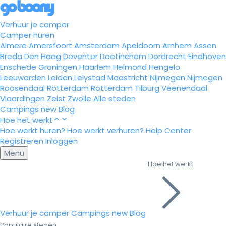
Verhuur je camper
Camper huren
Almere
Amersfoort
Amsterdam
Apeldoorn
Arnhem
Assen
Breda
Den Haag
Deventer
Doetinchem
Dordrecht
Eindhoven
Enschede
Groningen
Haarlem
Helmond
Hengelo
Leeuwarden
Leiden
Lelystad
Maastricht
Nijmegen
Nijmegen
Roosendaal
Rotterdam
Rotterdam
Tilburg
Veenendaal
Vlaardingen
Zeist
Zwolle
Alle steden
Campings
new
Blog
Hoe het werkt
Hoe werkt huren?
Hoe werkt verhuren?
Help Center
Registreren
Inloggen
Menu
Hoe het werkt
Verhuur je camper
Campings
new
Blog
Populaire steden