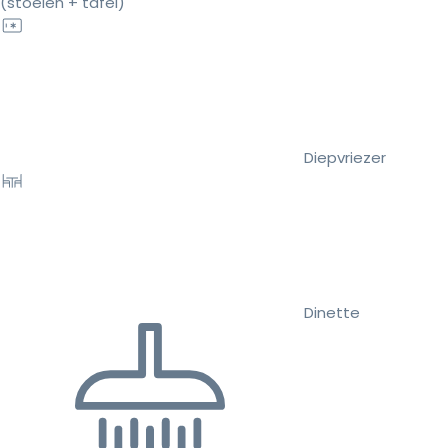
(stoelen + tafel)
Diepvriezer
Dinette