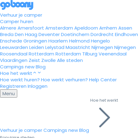
Verhuur je camper
Camper huren
Almere
Amersfoort
Amsterdam
Apeldoorn
Arnhem
Assen
Breda
Den Haag
Deventer
Doetinchem
Dordrecht
Eindhoven
Enschede
Groningen
Haarlem
Helmond
Hengelo
Leeuwarden
Leiden
Lelystad
Maastricht
Nijmegen
Nijmegen
Roosendaal
Rotterdam
Rotterdam
Tilburg
Veenendaal
Vlaardingen
Zeist
Zwolle
Alle steden
Campings
new
Blog
Hoe het werkt
Hoe werkt huren?
Hoe werkt verhuren?
Help Center
Registreren
Inloggen
Menu
Hoe het werkt
Verhuur je camper
Campings
new
Blog
Populaire steden