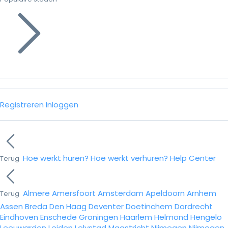
Registreren
Inloggen
Hoe werkt huren?
Hoe werkt verhuren?
Help Center
Terug
Almere
Amersfoort
Amsterdam
Apeldoorn
Arnhem
Terug
Assen
Breda
Den Haag
Deventer
Doetinchem
Dordrecht
Eindhoven
Enschede
Groningen
Haarlem
Helmond
Hengelo
Leeuwarden
Leiden
Lelystad
Maastricht
Nijmegen
Nijmegen