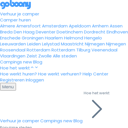
Verhuur je camper
Camper huren
Almere
Amersfoort
Amsterdam
Apeldoorn
Arnhem
Assen
Breda
Den Haag
Deventer
Doetinchem
Dordrecht
Eindhoven
Enschede
Groningen
Haarlem
Helmond
Hengelo
Leeuwarden
Leiden
Lelystad
Maastricht
Nijmegen
Nijmegen
Roosendaal
Rotterdam
Rotterdam
Tilburg
Veenendaal
Vlaardingen
Zeist
Zwolle
Alle steden
Campings
new
Blog
Hoe het werkt
Hoe werkt huren?
Hoe werkt verhuren?
Help Center
Registreren
Inloggen
Menu
Hoe het werkt
Verhuur je camper
Campings
new
Blog
Populaire steden