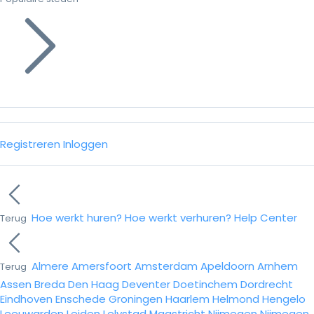
Registreren
Inloggen
Hoe werkt huren?
Hoe werkt verhuren?
Help Center
Terug
Almere
Amersfoort
Amsterdam
Apeldoorn
Arnhem
Terug
Assen
Breda
Den Haag
Deventer
Doetinchem
Dordrecht
Eindhoven
Enschede
Groningen
Haarlem
Helmond
Hengelo
Leeuwarden
Leiden
Lelystad
Maastricht
Nijmegen
Nijmegen