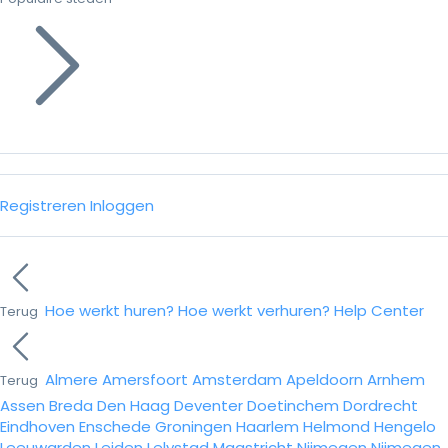
Registreren
Inloggen
Hoe werkt huren?
Hoe werkt verhuren?
Help Center
Terug
Almere
Amersfoort
Amsterdam
Apeldoorn
Arnhem
Terug
Assen
Breda
Den Haag
Deventer
Doetinchem
Dordrecht
Eindhoven
Enschede
Groningen
Haarlem
Helmond
Hengelo
Leeuwarden
Leiden
Lelystad
Maastricht
Nijmegen
Nijmegen