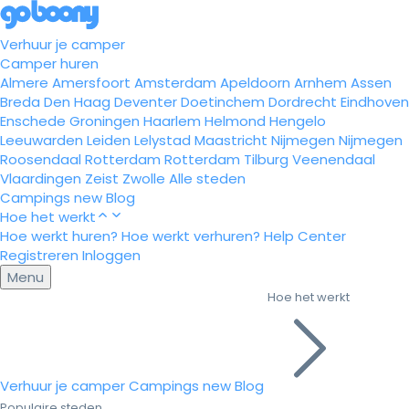
Verhuur je camper
Camper huren
Almere
Amersfoort
Amsterdam
Apeldoorn
Arnhem
Assen
Breda
Den Haag
Deventer
Doetinchem
Dordrecht
Eindhoven
Enschede
Groningen
Haarlem
Helmond
Hengelo
Leeuwarden
Leiden
Lelystad
Maastricht
Nijmegen
Nijmegen
Roosendaal
Rotterdam
Rotterdam
Tilburg
Veenendaal
Vlaardingen
Zeist
Zwolle
Alle steden
Campings
new
Blog
Hoe het werkt
Hoe werkt huren?
Hoe werkt verhuren?
Help Center
Registreren
Inloggen
Menu
Hoe het werkt
Verhuur je camper
Campings
new
Blog
Populaire steden