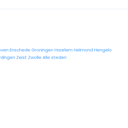
oven
Enschede
Groningen
Haarlem
Helmond
Hengelo
rdingen
Zeist
Zwolle
Alle steden