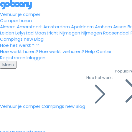
Verhuur je camper
Camper huren
Almere
Amersfoort
Amsterdam
Apeldoorn
Arnhem
Assen
B
Leiden
Lelystad
Maastricht
Nijmegen
Nijmegen
Roosendaal
Campings
new
Blog
Hoe het werkt
Hoe werkt huren?
Hoe werkt verhuren?
Help Center
Registreren
Inloggen
Menu
Populair
Hoe het werkt
Verhuur je camper
Campings
new
Blog