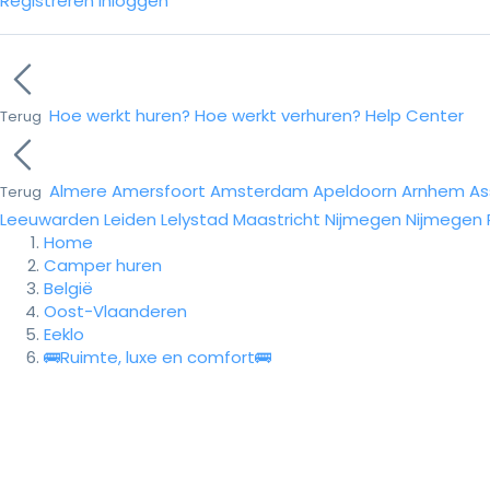
Registreren
Inloggen
Hoe werkt huren?
Hoe werkt verhuren?
Help Center
Terug
Almere
Amersfoort
Amsterdam
Apeldoorn
Arnhem
As
Terug
Leeuwarden
Leiden
Lelystad
Maastricht
Nijmegen
Nijmegen
Home
Camper huren
België
Oost-Vlaanderen
Eeklo
🚌Ruimte, luxe en comfort🚌