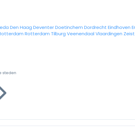
reda
Den Haag
Deventer
Doetinchem
Dordrecht
Eindhoven
E
Rotterdam
Rotterdam
Tilburg
Veenendaal
Vlaardingen
Zeist
e steden