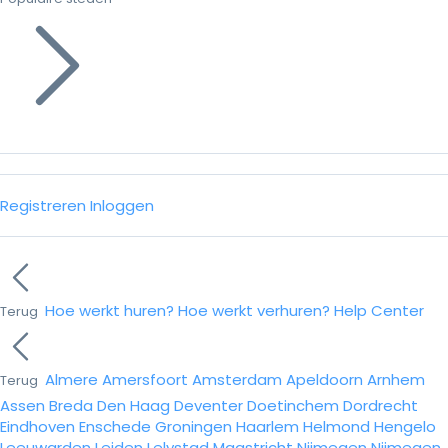
Registreren
Inloggen
Hoe werkt huren?
Hoe werkt verhuren?
Help Center
Terug
Almere
Amersfoort
Amsterdam
Apeldoorn
Arnhem
Terug
Assen
Breda
Den Haag
Deventer
Doetinchem
Dordrecht
Eindhoven
Enschede
Groningen
Haarlem
Helmond
Hengelo
Leeuwarden
Leiden
Lelystad
Maastricht
Nijmegen
Nijmegen