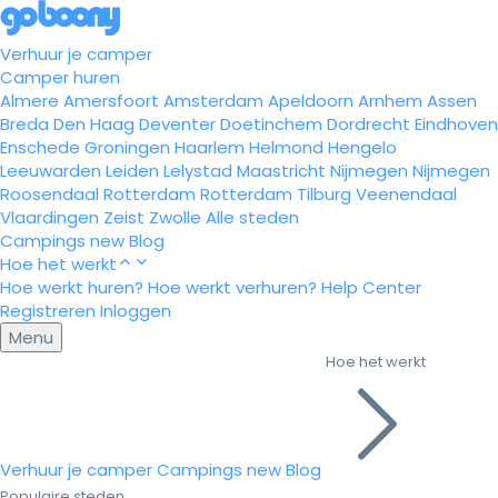
Verhuur je camper
Camper huren
Almere
Amersfoort
Amsterdam
Apeldoorn
Arnhem
Assen
Breda
Den Haag
Deventer
Doetinchem
Dordrecht
Eindhoven
Enschede
Groningen
Haarlem
Helmond
Hengelo
Leeuwarden
Leiden
Lelystad
Maastricht
Nijmegen
Nijmegen
Roosendaal
Rotterdam
Rotterdam
Tilburg
Veenendaal
Vlaardingen
Zeist
Zwolle
Alle steden
Campings
new
Blog
Hoe het werkt
Hoe werkt huren?
Hoe werkt verhuren?
Help Center
Registreren
Inloggen
Menu
Hoe het werkt
Verhuur je camper
Campings
new
Blog
Populaire steden