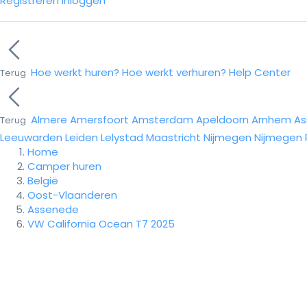
Registreren
Inloggen
Hoe werkt huren?
Hoe werkt verhuren?
Help Center
Terug
Almere
Amersfoort
Amsterdam
Apeldoorn
Arnhem
As
Terug
Leeuwarden
Leiden
Lelystad
Maastricht
Nijmegen
Nijmegen
Home
Camper huren
België
Oost-Vlaanderen
Assenede
VW California Ocean T7 2025