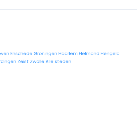
oven
Enschede
Groningen
Haarlem
Helmond
Hengelo
rdingen
Zeist
Zwolle
Alle steden