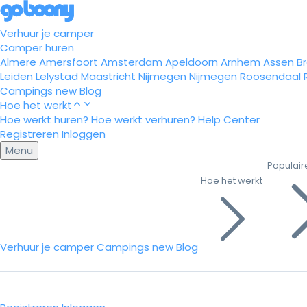
Verhuur je camper
Camper huren
Almere
Amersfoort
Amsterdam
Apeldoorn
Arnhem
Assen
B
Leiden
Lelystad
Maastricht
Nijmegen
Nijmegen
Roosendaal
Campings
new
Blog
Hoe het werkt
Hoe werkt huren?
Hoe werkt verhuren?
Help Center
Registreren
Inloggen
Menu
Populair
Hoe het werkt
Verhuur je camper
Campings
new
Blog