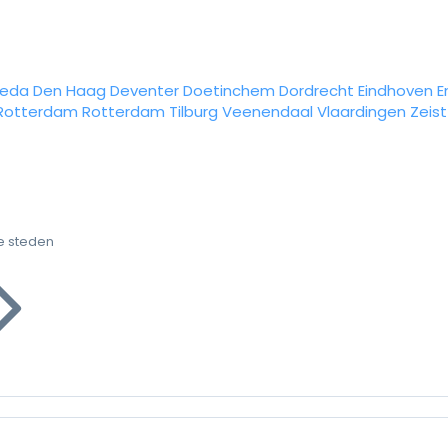
reda
Den Haag
Deventer
Doetinchem
Dordrecht
Eindhoven
E
Rotterdam
Rotterdam
Tilburg
Veenendaal
Vlaardingen
Zeist
e steden