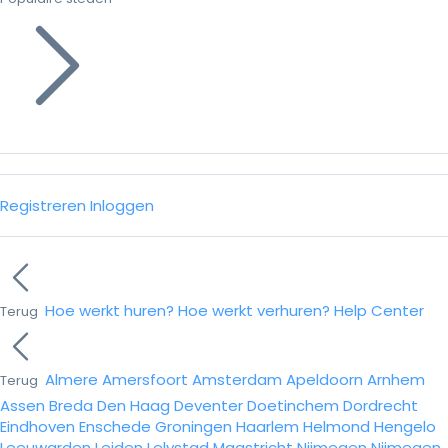
Registreren
Inloggen
Hoe werkt huren?
Hoe werkt verhuren?
Help Center
Terug
Almere
Amersfoort
Amsterdam
Apeldoorn
Arnhem
Terug
Assen
Breda
Den Haag
Deventer
Doetinchem
Dordrecht
Eindhoven
Enschede
Groningen
Haarlem
Helmond
Hengelo
Leeuwarden
Leiden
Lelystad
Maastricht
Nijmegen
Nijmegen