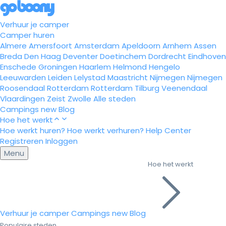
Verhuur je camper
Camper huren
Almere
Amersfoort
Amsterdam
Apeldoorn
Arnhem
Assen
Breda
Den Haag
Deventer
Doetinchem
Dordrecht
Eindhoven
Enschede
Groningen
Haarlem
Helmond
Hengelo
Leeuwarden
Leiden
Lelystad
Maastricht
Nijmegen
Nijmegen
Roosendaal
Rotterdam
Rotterdam
Tilburg
Veenendaal
Vlaardingen
Zeist
Zwolle
Alle steden
Campings
new
Blog
Hoe het werkt
Hoe werkt huren?
Hoe werkt verhuren?
Help Center
Registreren
Inloggen
Menu
Hoe het werkt
Verhuur je camper
Campings
new
Blog
Populaire steden