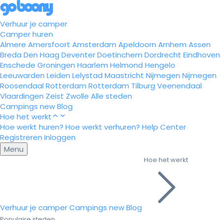
Verhuur je camper
Camper huren
Almere
Amersfoort
Amsterdam
Apeldoorn
Arnhem
Assen
Breda
Den Haag
Deventer
Doetinchem
Dordrecht
Eindhoven
Enschede
Groningen
Haarlem
Helmond
Hengelo
Leeuwarden
Leiden
Lelystad
Maastricht
Nijmegen
Nijmegen
Roosendaal
Rotterdam
Rotterdam
Tilburg
Veenendaal
Vlaardingen
Zeist
Zwolle
Alle steden
Campings
new
Blog
Hoe het werkt
Hoe werkt huren?
Hoe werkt verhuren?
Help Center
Registreren
Inloggen
Menu
Hoe het werkt
Verhuur je camper
Campings
new
Blog
Populaire steden