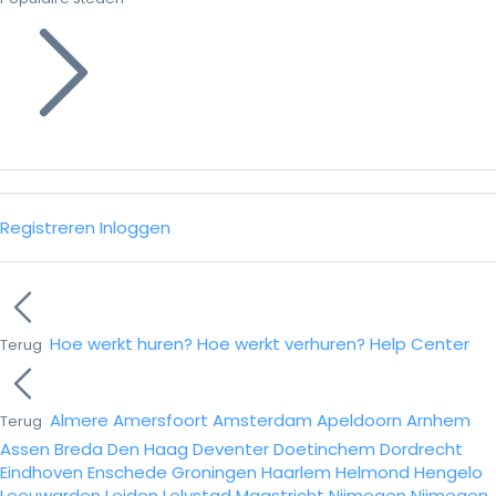
Registreren
Inloggen
Hoe werkt huren?
Hoe werkt verhuren?
Help Center
Terug
Almere
Amersfoort
Amsterdam
Apeldoorn
Arnhem
Terug
Assen
Breda
Den Haag
Deventer
Doetinchem
Dordrecht
Eindhoven
Enschede
Groningen
Haarlem
Helmond
Hengelo
Leeuwarden
Leiden
Lelystad
Maastricht
Nijmegen
Nijmegen