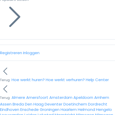
Registreren
Inloggen
Hoe werkt huren?
Hoe werkt verhuren?
Help Center
Terug
Almere
Amersfoort
Amsterdam
Apeldoorn
Arnhem
Terug
Assen
Breda
Den Haag
Deventer
Doetinchem
Dordrecht
Eindhoven
Enschede
Groningen
Haarlem
Helmond
Hengelo
Leeuwarden
Leiden
Lelystad
Maastricht
Nijmegen
Nijmegen