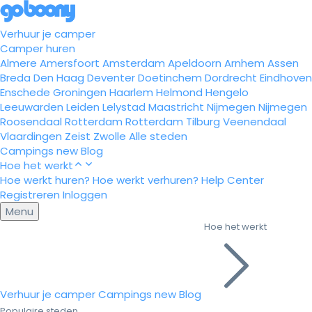
Verhuur je camper
Camper huren
Almere
Amersfoort
Amsterdam
Apeldoorn
Arnhem
Assen
Breda
Den Haag
Deventer
Doetinchem
Dordrecht
Eindhoven
Enschede
Groningen
Haarlem
Helmond
Hengelo
Leeuwarden
Leiden
Lelystad
Maastricht
Nijmegen
Nijmegen
Roosendaal
Rotterdam
Rotterdam
Tilburg
Veenendaal
Vlaardingen
Zeist
Zwolle
Alle steden
Campings
new
Blog
Hoe het werkt
Hoe werkt huren?
Hoe werkt verhuren?
Help Center
Registreren
Inloggen
Menu
Hoe het werkt
Verhuur je camper
Campings
new
Blog
Populaire steden