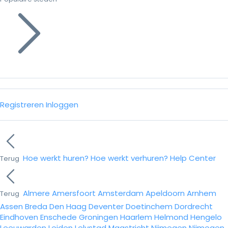
Registreren
Inloggen
Hoe werkt huren?
Hoe werkt verhuren?
Help Center
Terug
Almere
Amersfoort
Amsterdam
Apeldoorn
Arnhem
Terug
Assen
Breda
Den Haag
Deventer
Doetinchem
Dordrecht
Eindhoven
Enschede
Groningen
Haarlem
Helmond
Hengelo
Leeuwarden
Leiden
Lelystad
Maastricht
Nijmegen
Nijmegen