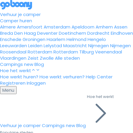
Verhuur je camper
Camper huren
Almere
Amersfoort
Amsterdam
Apeldoorn
Arnhem
Assen
Breda
Den Haag
Deventer
Doetinchem
Dordrecht
Eindhoven
Enschede
Groningen
Haarlem
Helmond
Hengelo
Leeuwarden
Leiden
Lelystad
Maastricht
Nijmegen
Nijmegen
Roosendaal
Rotterdam
Rotterdam
Tilburg
Veenendaal
Vlaardingen
Zeist
Zwolle
Alle steden
Campings
new
Blog
Hoe het werkt
Hoe werkt huren?
Hoe werkt verhuren?
Help Center
Registreren
Inloggen
Menu
Hoe het werkt
Verhuur je camper
Campings
new
Blog
Populaire steden