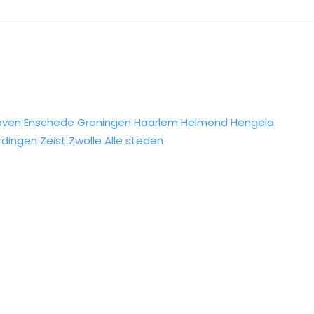
oven
Enschede
Groningen
Haarlem
Helmond
Hengelo
rdingen
Zeist
Zwolle
Alle steden