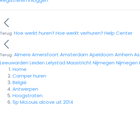
Registreren
Inloggen
Hoe werkt huren?
Hoe werkt verhuren?
Help Center
Terug
Almere
Amersfoort
Amsterdam
Apeldoorn
Arnhem
As
Terug
Leeuwarden
Leiden
Lelystad
Maastricht
Nijmegen
Nijmegen
Home
Camper huren
België
Antwerpen
Hoogstraten
5p McLouis alcove uit 2014