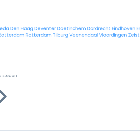
reda
Den Haag
Deventer
Doetinchem
Dordrecht
Eindhoven
E
Rotterdam
Rotterdam
Tilburg
Veenendaal
Vlaardingen
Zeist
e steden