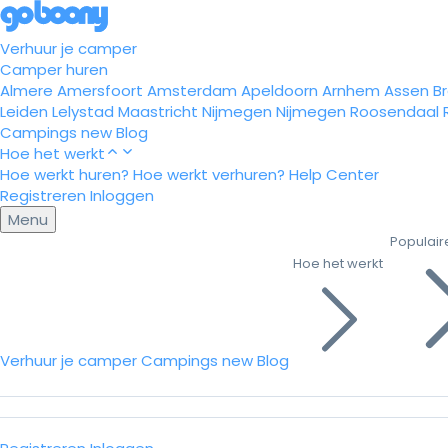
Verhuur je camper
Camper huren
Almere
Amersfoort
Amsterdam
Apeldoorn
Arnhem
Assen
B
Leiden
Lelystad
Maastricht
Nijmegen
Nijmegen
Roosendaal
Campings
new
Blog
Hoe het werkt
Hoe werkt huren?
Hoe werkt verhuren?
Help Center
Registreren
Inloggen
Menu
Populair
Hoe het werkt
Verhuur je camper
Campings
new
Blog