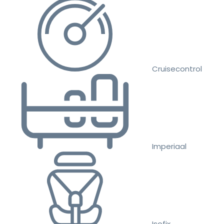
Cruisecontrol
Imperiaal
Isofix