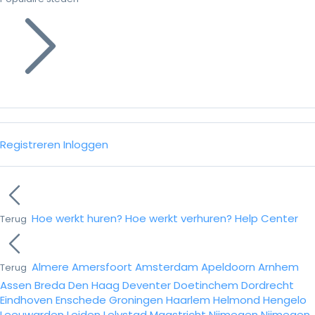
Registreren
Inloggen
Hoe werkt huren?
Hoe werkt verhuren?
Help Center
Terug
Almere
Amersfoort
Amsterdam
Apeldoorn
Arnhem
Terug
Assen
Breda
Den Haag
Deventer
Doetinchem
Dordrecht
Eindhoven
Enschede
Groningen
Haarlem
Helmond
Hengelo
Leeuwarden
Leiden
Lelystad
Maastricht
Nijmegen
Nijmegen