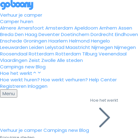
Verhuur je camper
Camper huren
Almere
Amersfoort
Amsterdam
Apeldoorn
Arnhem
Assen
Breda
Den Haag
Deventer
Doetinchem
Dordrecht
Eindhoven
Enschede
Groningen
Haarlem
Helmond
Hengelo
Leeuwarden
Leiden
Lelystad
Maastricht
Nijmegen
Nijmegen
Roosendaal
Rotterdam
Rotterdam
Tilburg
Veenendaal
Vlaardingen
Zeist
Zwolle
Alle steden
Campings
new
Blog
Hoe het werkt
Hoe werkt huren?
Hoe werkt verhuren?
Help Center
Registreren
Inloggen
Menu
Hoe het werkt
Verhuur je camper
Campings
new
Blog
Populaire steden