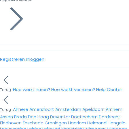
Registreren
Inloggen
Hoe werkt huren?
Hoe werkt verhuren?
Help Center
Terug
Almere
Amersfoort
Amsterdam
Apeldoorn
Arnhem
Terug
Assen
Breda
Den Haag
Deventer
Doetinchem
Dordrecht
Eindhoven
Enschede
Groningen
Haarlem
Helmond
Hengelo
Leeuwarden
Leiden
Lelystad
Maastricht
Nijmegen
Nijmegen