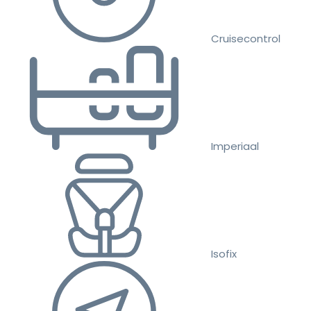
Cruisecontrol
Imperiaal
Isofix