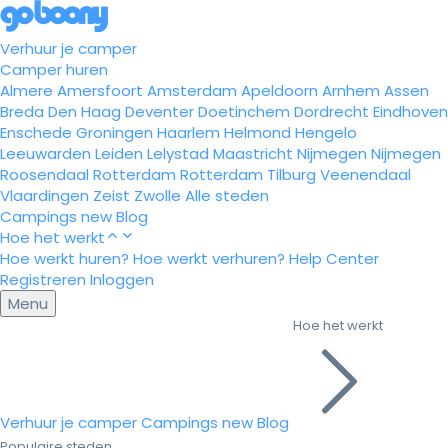
Verhuur je camper
Camper huren
Almere
Amersfoort
Amsterdam
Apeldoorn
Arnhem
Assen
Breda
Den Haag
Deventer
Doetinchem
Dordrecht
Eindhoven
Enschede
Groningen
Haarlem
Helmond
Hengelo
Leeuwarden
Leiden
Lelystad
Maastricht
Nijmegen
Nijmegen
Roosendaal
Rotterdam
Rotterdam
Tilburg
Veenendaal
Vlaardingen
Zeist
Zwolle
Alle steden
Campings
new
Blog
Hoe het werkt
Hoe werkt huren?
Hoe werkt verhuren?
Help Center
Registreren
Inloggen
Menu
Hoe het werkt
Verhuur je camper
Campings
new
Blog
Populaire steden