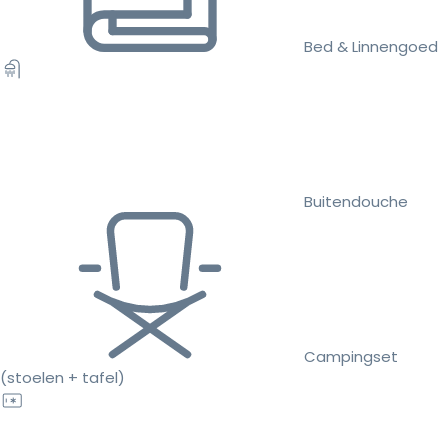
Bed & Linnengoed
Buitendouche
Campingset
(stoelen + tafel)