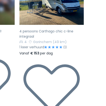
Volgende
Vorige
Volgende
!
4 persoons Carthago chic c-line
integraal
4
Gorinchem
(49 km)
1 keer verhuurd
(1)
Vanaf
€ 153
per dag