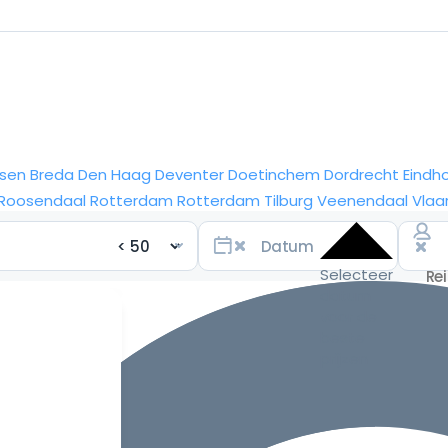
sen
Breda
Den Haag
Deventer
Doetinchem
Dordrecht
Eindh
Roosendaal
Rotterdam
Rotterdam
Tilburg
Veenendaal
Vlaa
Selecteer
datum
voor de
beste
prijzen