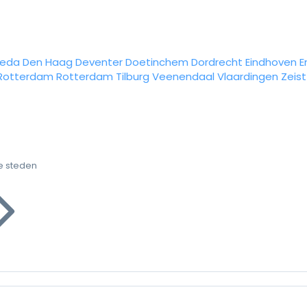
reda
Den Haag
Deventer
Doetinchem
Dordrecht
Eindhoven
E
Rotterdam
Rotterdam
Tilburg
Veenendaal
Vlaardingen
Zeist
e steden