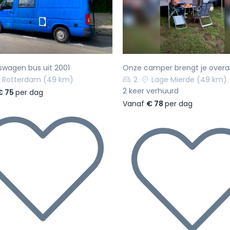
rige
Volgende
Vorige
swagen bus uit 2001
Onze camper brengt je overal
Rotterdam
(49 km)
2
Lage Mierde
(49 km)
2 keer verhuurd
€ 75
per dag
Vanaf
€ 78
per dag