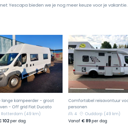
et Yescapa bieden we je nog meer keuze voor je vakantie.
rige
Volgende
Vorige
e lange kampeerder - groot
Comfortabel reisavontuur voo
ven - Off grid Fiat Ducato
personen
Rotterdam
(49 km)
4
Ouddorp
(49 km)
€ 102
per dag
Vanaf
€ 89
per dag