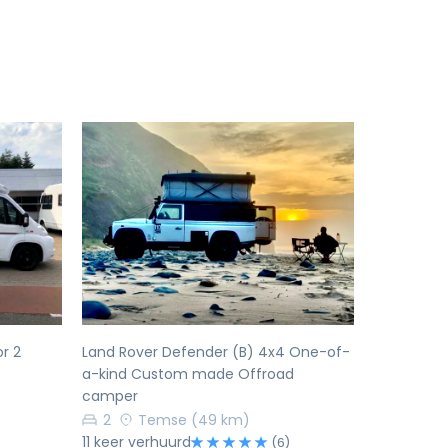
Volgende
Vorige
Volgende
r 2
Land Rover Defender (B) 4x4 One-of-
a-kind Custom made Offroad
camper
2
Temse
(49 km)
11 keer verhuurd
(6)