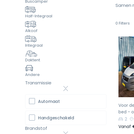
Buscamper
Samen m
Half-Integraal
0
Filters
Alkoof
Integraal
Daktent
Vo
Andere
Transmissie
Automaat
Voor d
bed - o
Handgeschakeld
2
Vanaf
Brandstof