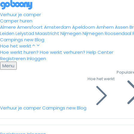
Verhuur je camper
Camper huren
Almere
Amersfoort
Amsterdam
Apeldoorn
Arnhem
Assen
B
Leiden
Lelystad
Maastricht
Nijmegen
Nijmegen
Roosendaal
Campings
new
Blog
Hoe het werkt
Hoe werkt huren?
Hoe werkt verhuren?
Help Center
Registreren
Inloggen
Menu
Populair
Hoe het werkt
Verhuur je camper
Campings
new
Blog