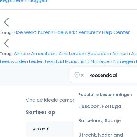
Registreren
Inloggen
Hoe werkt huren?
Hoe werkt verhuren?
Help Center
Terug
Almere
Amersfoort
Amsterdam
Apeldoorn
Arnhem
As
Terug
Leeuwarden
Leiden
Lelystad
Maastricht
Nijmegen
Nijmegen
Populaire bestemmingen
Vind de ideale camper voor je reis
Lissabon, Portugal
Sorteer op
Barcelona, Spanje
Utrecht, Nederland