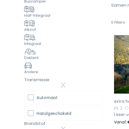
Buscamper
Samen m
Half-Integraal
0
Filters
Alkoof
Integraal
Daktent
Vo
Andere
Transmissie
Automaat
extra h
2
Handgeschakeld
1 keer 
Vanaf
Brandstof