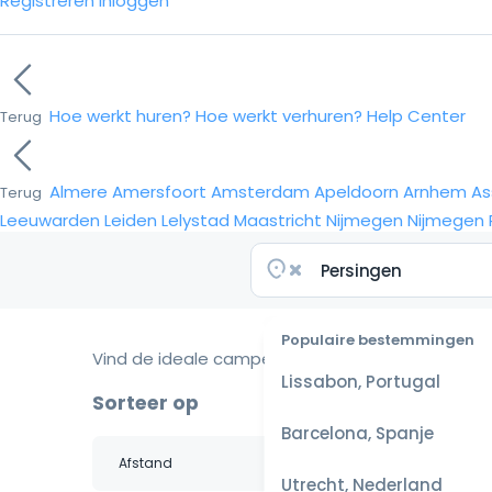
Registreren
Inloggen
Hoe werkt huren?
Hoe werkt verhuren?
Help Center
Terug
Almere
Amersfoort
Amsterdam
Apeldoorn
Arnhem
As
Terug
Leeuwarden
Leiden
Lelystad
Maastricht
Nijmegen
Nijmegen
Populaire bestemmingen
Vind de ideale camper voor je reis
Lissabon, Portugal
Sorteer op
Barcelona, Spanje
Utrecht, Nederland