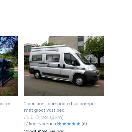
Volgende
Vorige
Volgende
Master
2 persoons compacte bus camper
met groot vast bed.
2
Ooij
(2 km)
17 keer verhuurd
(6)
Vanaf
€ 94
per dag