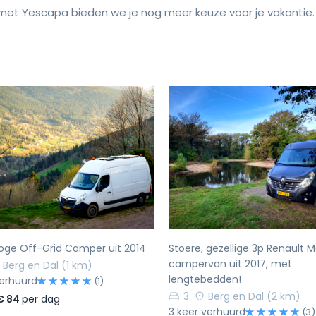
et Yescapa bieden we je nog meer keuze voor je vakantie.
rige
Volgende
Vorige
oge Off-Grid Camper uit 2014
Stoere, gezellige 3p Renault 
campervan uit 2017, met
Berg en Dal
(1 km)
lengtebedden!
verhuurd
(1)
3
Berg en Dal
(2 km)
€ 84
per dag
3 keer verhuurd
(3)