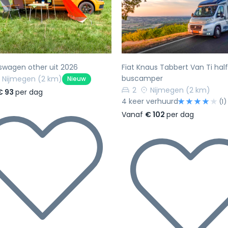
rige
Volgende
Vorige
swagen other uit 2026
Fiat Knaus Tabbert Van Ti half
buscamper
Nijmegen
(2 km)
Nieuw
2
Nijmegen
(2 km)
€ 93
per dag
4 keer verhuurd
(1)
Vanaf
€ 102
per dag