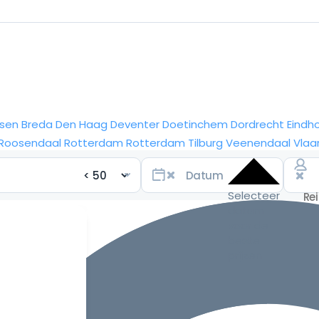
sen
Breda
Den Haag
Deventer
Doetinchem
Dordrecht
Eindh
Roosendaal
Rotterdam
Rotterdam
Tilburg
Veenendaal
Vlaa
Selecteer
datum
voor de
beste
prijzen