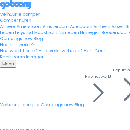
Verhuur je camper
Camper huren
Almere
Amersfoort
Amsterdam
Apeldoorn
Arnhem
Assen
B
Leiden
Lelystad
Maastricht
Nijmegen
Nijmegen
Roosendaal
Campings
new
Blog
Hoe het werkt
Hoe werkt huren?
Hoe werkt verhuren?
Help Center
Registreren
Inloggen
Menu
Populair
Hoe het werkt
Verhuur je camper
Campings
new
Blog