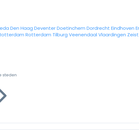
reda
Den Haag
Deventer
Doetinchem
Dordrecht
Eindhoven
E
Rotterdam
Rotterdam
Tilburg
Veenendaal
Vlaardingen
Zeist
e steden