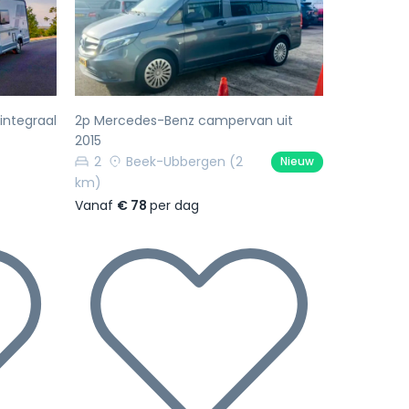
Volgende
Vorige
Volgende
integraal
2p Mercedes-Benz campervan uit
2015
2
Beek-Ubbergen
(2
Nieuw
km)
Vanaf
€ 78
per dag