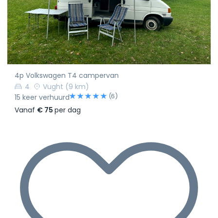
4p Volkswagen T4 campervan
4
Vught
(9 km)
(6)
15 keer verhuurd
Vanaf
€ 75
per dag