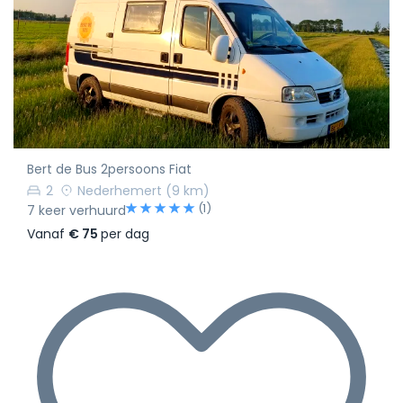
Bert de Bus 2persoons Fiat
2
Nederhemert
(9 km)
(1)
7 keer verhuurd
Vanaf
€ 75
per dag