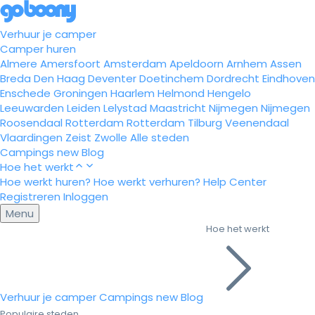
Verhuur je camper
Camper huren
Almere
Amersfoort
Amsterdam
Apeldoorn
Arnhem
Assen
Breda
Den Haag
Deventer
Doetinchem
Dordrecht
Eindhoven
Enschede
Groningen
Haarlem
Helmond
Hengelo
Leeuwarden
Leiden
Lelystad
Maastricht
Nijmegen
Nijmegen
Roosendaal
Rotterdam
Rotterdam
Tilburg
Veenendaal
Vlaardingen
Zeist
Zwolle
Alle steden
Campings
new
Blog
Hoe het werkt
Hoe werkt huren?
Hoe werkt verhuren?
Help Center
Registreren
Inloggen
Menu
Hoe het werkt
Verhuur je camper
Campings
new
Blog
Populaire steden