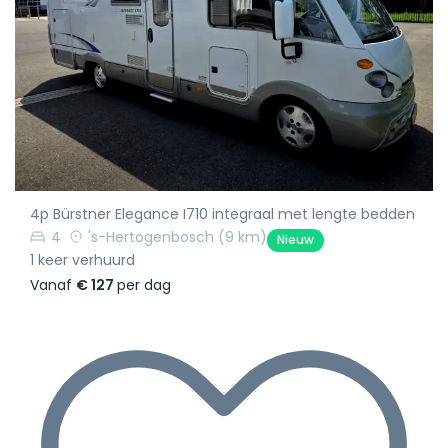
4p Bürstner Elegance I710 integraal met lengte bedden
4
's-Hertogenbosch
(9 km)
Nieuw
1 keer verhuurd
Vanaf
€ 127
per dag