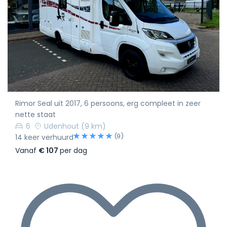
Rimor Seal uit 2017, 6 persoons, erg compleet in zeer
nette staat
6
Udenhout
(9 km)
(9)
14 keer verhuurd
Vanaf
€ 107
per dag