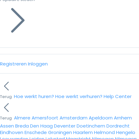
Registreren
Inloggen
Hoe werkt huren?
Hoe werkt verhuren?
Help Center
Terug
Almere
Amersfoort
Amsterdam
Apeldoorn
Arnhem
Terug
Assen
Breda
Den Haag
Deventer
Doetinchem
Dordrecht
Eindhoven
Enschede
Groningen
Haarlem
Helmond
Hengelo
Leeuwarden
Leiden
Lelystad
Maastricht
Nijmegen
Nijmegen