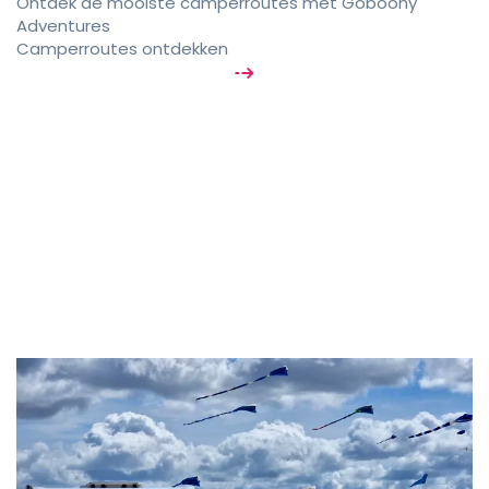
Ontdek de mooiste camperroutes met Goboony
Adventures
Camperroutes ontdekken