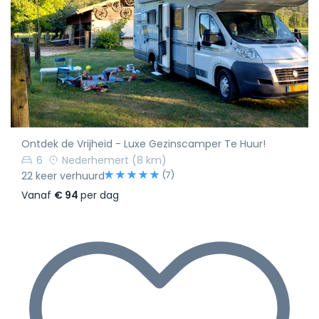
Ontdek de Vrijheid - Luxe Gezinscamper Te Huur!
6
Nederhemert
(8 km)
(7)
22 keer verhuurd
Vanaf
€ 94
per dag