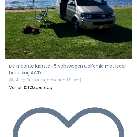
De mooiste laatste T5 Volkswagen Calfornia met leder
bekleding AWD
4
's-Hertogenbosch
(8 km)
Vanaf
€ 125
per dag