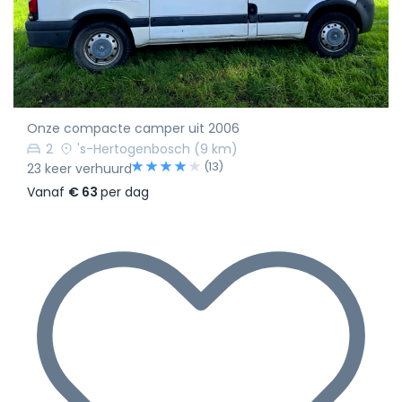
Onze compacte camper uit 2006
2
's-Hertogenbosch
(9 km)
(13)
23 keer verhuurd
Vanaf
€ 63
per dag