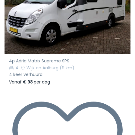
4p Adria Matrix Supreme SPS
4
Wijk en Aalburg
(9 km)
4 keer verhuurd
Vanaf
€ 98
per dag