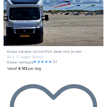
Knaus camper vol comfort, klaar voor je reis!
3
Vught
(9 km)
(3)
6 keer verhuurd
Vanaf
€ 102
per dag