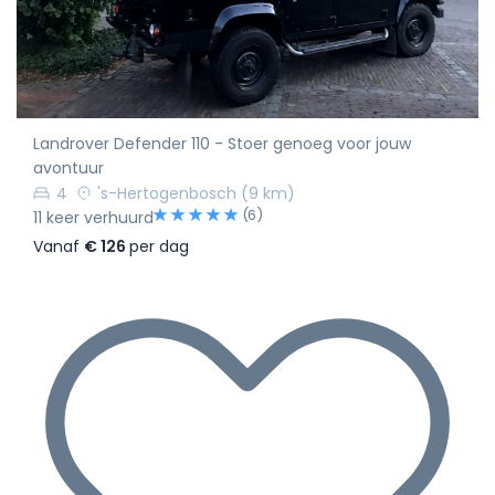
Landrover Defender 110 - Stoer genoeg voor jouw
avontuur
4
's-Hertogenbosch
(9 km)
(6)
11 keer verhuurd
Vanaf
€ 126
per dag