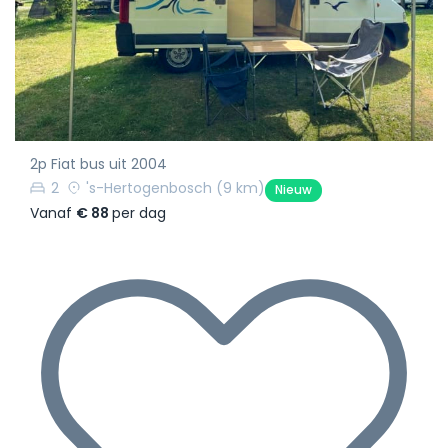
2p Fiat bus uit 2004
2
's-Hertogenbosch
(9 km)
Nieuw
Vanaf
€ 88
per dag