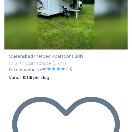
Queensbed+hefbed 4persoons 2019
3
Colmschate
(5 km)
(10)
17 keer verhuurd
Vanaf
€ 118
per dag