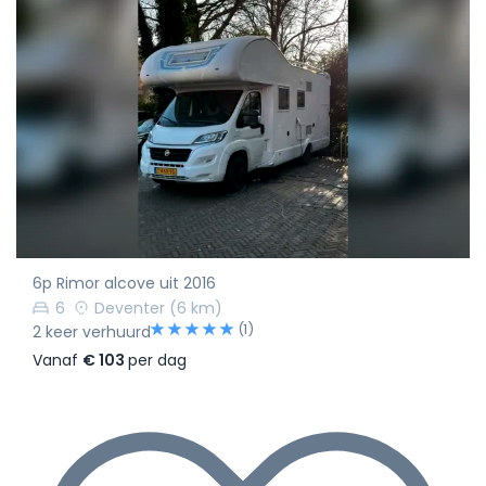
6p Rimor alcove uit 2016
6
Deventer
(6 km)
(1)
2 keer verhuurd
Vanaf
€ 103
per dag