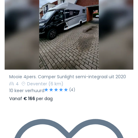
Mooie 4pers. Camper Sunlight semi-integraal uit 2020
4
Deventer
(6 km)
(4)
10 keer verhuurd
Vanaf
€ 166
per dag