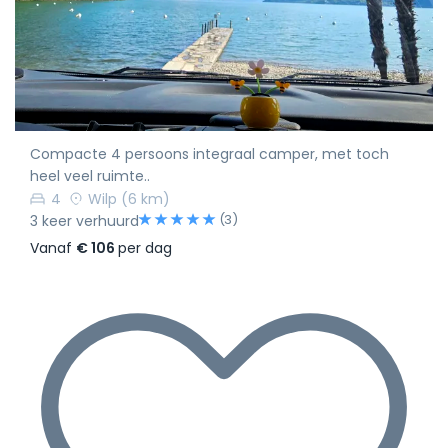
Compacte 4 persoons integraal camper, met toch
heel veel ruimte..
4
Wilp
(6 km)
(3)
3 keer verhuurd
Vanaf
€ 106
per dag