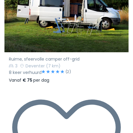
Ruime, sfeervolle camper off-grid
3
Deventer
(7 km)
(2)
8 keer verhuurd
Vanaf
€ 75
per dag