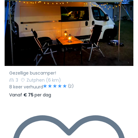
Gezellige buscamper!
3
Zutphen
(6 km)
(2)
8 keer verhuurd
Vanaf
€ 75
per dag