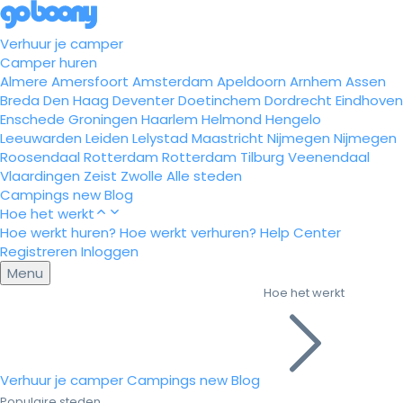
Verhuur je camper
Camper huren
Almere
Amersfoort
Amsterdam
Apeldoorn
Arnhem
Assen
Breda
Den Haag
Deventer
Doetinchem
Dordrecht
Eindhoven
Enschede
Groningen
Haarlem
Helmond
Hengelo
Leeuwarden
Leiden
Lelystad
Maastricht
Nijmegen
Nijmegen
Roosendaal
Rotterdam
Rotterdam
Tilburg
Veenendaal
Vlaardingen
Zeist
Zwolle
Alle steden
Campings
new
Blog
Hoe het werkt
Hoe werkt huren?
Hoe werkt verhuren?
Help Center
Registreren
Inloggen
Menu
Hoe het werkt
Verhuur je camper
Campings
new
Blog
Populaire steden