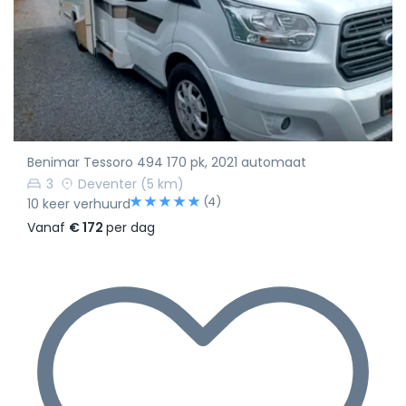
Benimar Tessoro 494 170 pk, 2021 automaat
3
Deventer
(5 km)
(4)
10 keer verhuurd
Vanaf
€ 172
per dag