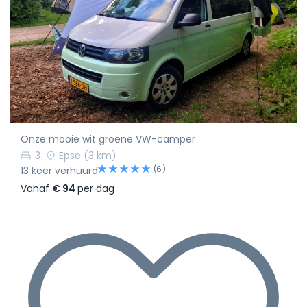
Onze mooie wit groene VW-camper
3
Epse
(3 km)
(6)
13 keer verhuurd
Vanaf
€ 94
per dag