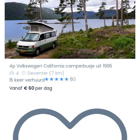
4p Volkswagen California camperbusje uit 1995
4
Deventer
(7 km)
(5)
15 keer verhuurd
Vanaf
€ 60
per dag