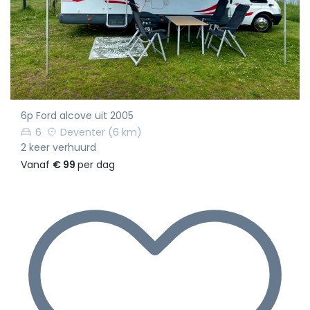
6p Ford alcove uit 2005
6
Deventer
(6 km)
2 keer verhuurd
Vanaf
€ 99
per dag