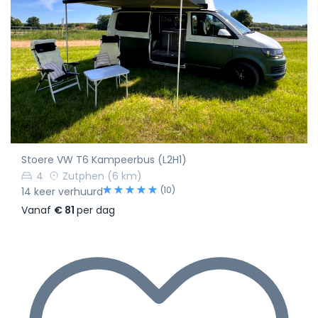
Stoere VW T6 Kampeerbus (L2H1)
4
Zutphen
(6 km)
(10)
14 keer verhuurd
Vanaf
€ 81
per dag