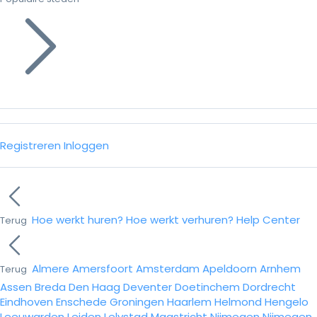
Registreren
Inloggen
Hoe werkt huren?
Hoe werkt verhuren?
Help Center
Terug
Almere
Amersfoort
Amsterdam
Apeldoorn
Arnhem
Terug
Assen
Breda
Den Haag
Deventer
Doetinchem
Dordrecht
Eindhoven
Enschede
Groningen
Haarlem
Helmond
Hengelo
Leeuwarden
Leiden
Lelystad
Maastricht
Nijmegen
Nijmegen