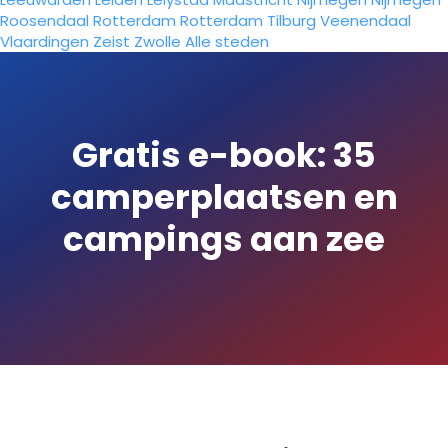
Roosendaal
Rotterdam
Rotterdam
Tilburg
Veenendaal
Vlaardingen
Zeist
Zwolle
Alle steden
Gratis e-book: 35
camperplaatsen en
campings aan zee