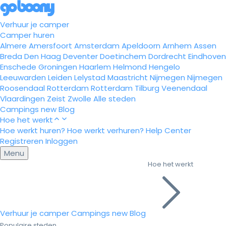
Verhuur je camper
Camper huren
Almere
Amersfoort
Amsterdam
Apeldoorn
Arnhem
Assen
Breda
Den Haag
Deventer
Doetinchem
Dordrecht
Eindhoven
Enschede
Groningen
Haarlem
Helmond
Hengelo
Leeuwarden
Leiden
Lelystad
Maastricht
Nijmegen
Nijmegen
Roosendaal
Rotterdam
Rotterdam
Tilburg
Veenendaal
Vlaardingen
Zeist
Zwolle
Alle steden
Campings
new
Blog
Hoe het werkt
Hoe werkt huren?
Hoe werkt verhuren?
Help Center
Registreren
Inloggen
Menu
Hoe het werkt
Verhuur je camper
Campings
new
Blog
Populaire steden