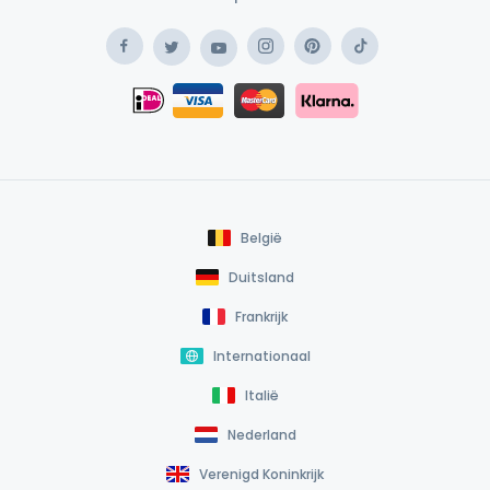
Facebook
Instagram
Pinterest
TikTok
Twitter
YouTube
Safe Payment Klarna
iDEAL
Safe Payment Card
België
Duitsland
Frankrijk
Internationaal
Italië
Nederland
Verenigd Koninkrijk