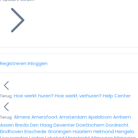
Registreren
Inloggen
Hoe werkt huren?
Hoe werkt verhuren?
Help Center
Terug
Almere
Amersfoort
Amsterdam
Apeldoorn
Arnhem
Terug
Assen
Breda
Den Haag
Deventer
Doetinchem
Dordrecht
Eindhoven
Enschede
Groningen
Haarlem
Helmond
Hengelo
Leeuwarden
Leiden
Lelystad
Maastricht
Nijmegen
Nijmegen