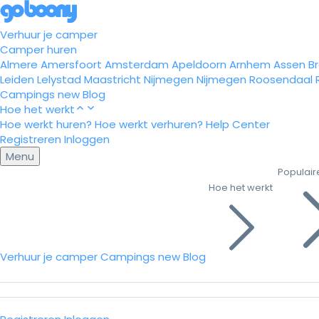
Verhuur je camper
Camper huren
Almere
Amersfoort
Amsterdam
Apeldoorn
Arnhem
Assen
B
Leiden
Lelystad
Maastricht
Nijmegen
Nijmegen
Roosendaal
Campings
new
Blog
Hoe het werkt
Hoe werkt huren?
Hoe werkt verhuren?
Help Center
Registreren
Inloggen
Menu
Populair
Hoe het werkt
Verhuur je camper
Campings
new
Blog