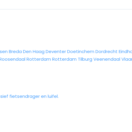
sen
Breda
Den Haag
Deventer
Doetinchem
Dordrecht
Eindh
Roosendaal
Rotterdam
Rotterdam
Tilburg
Veenendaal
Vlaa
ef fietsendrager en luifel.