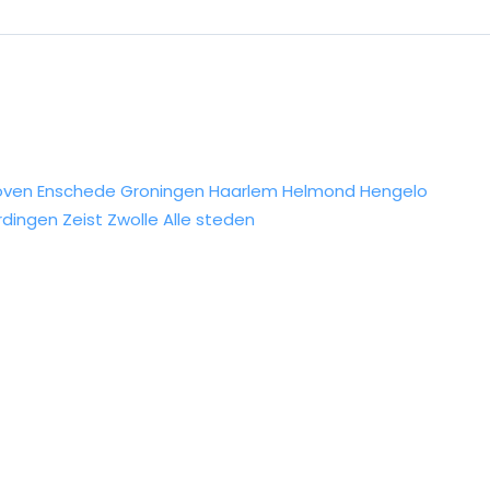
oven
Enschede
Groningen
Haarlem
Helmond
Hengelo
rdingen
Zeist
Zwolle
Alle steden