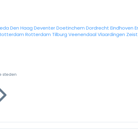
reda
Den Haag
Deventer
Doetinchem
Dordrecht
Eindhoven
E
Rotterdam
Rotterdam
Tilburg
Veenendaal
Vlaardingen
Zeist
e steden