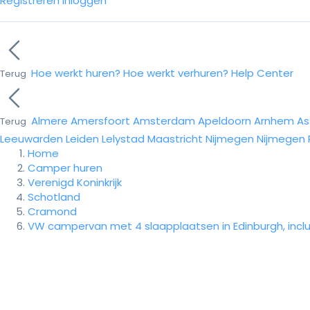
Registreren
Inloggen
Hoe werkt huren?
Hoe werkt verhuren?
Help Center
Terug
Almere
Amersfoort
Amsterdam
Apeldoorn
Arnhem
As
Terug
Leeuwarden
Leiden
Lelystad
Maastricht
Nijmegen
Nijmegen
Home
Camper huren
Verenigd Koninkrijk
Schotland
Cramond
VW campervan met 4 slaapplaatsen in Edinburgh, inclusi