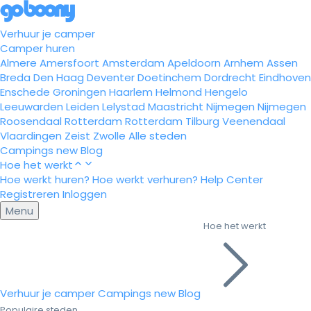
Verhuur je camper
Camper huren
Almere
Amersfoort
Amsterdam
Apeldoorn
Arnhem
Assen
Breda
Den Haag
Deventer
Doetinchem
Dordrecht
Eindhoven
Enschede
Groningen
Haarlem
Helmond
Hengelo
Leeuwarden
Leiden
Lelystad
Maastricht
Nijmegen
Nijmegen
Roosendaal
Rotterdam
Rotterdam
Tilburg
Veenendaal
Vlaardingen
Zeist
Zwolle
Alle steden
Campings
new
Blog
Hoe het werkt
Hoe werkt huren?
Hoe werkt verhuren?
Help Center
Registreren
Inloggen
Menu
Hoe het werkt
Verhuur je camper
Campings
new
Blog
Populaire steden