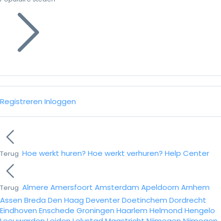
Registreren
Inloggen
Hoe werkt huren?
Hoe werkt verhuren?
Help Center
Terug
Almere
Amersfoort
Amsterdam
Apeldoorn
Arnhem
Terug
Assen
Breda
Den Haag
Deventer
Doetinchem
Dordrecht
Eindhoven
Enschede
Groningen
Haarlem
Helmond
Hengelo
Leeuwarden
Leiden
Lelystad
Maastricht
Nijmegen
Nijmegen