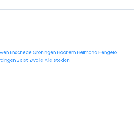
oven
Enschede
Groningen
Haarlem
Helmond
Hengelo
rdingen
Zeist
Zwolle
Alle steden