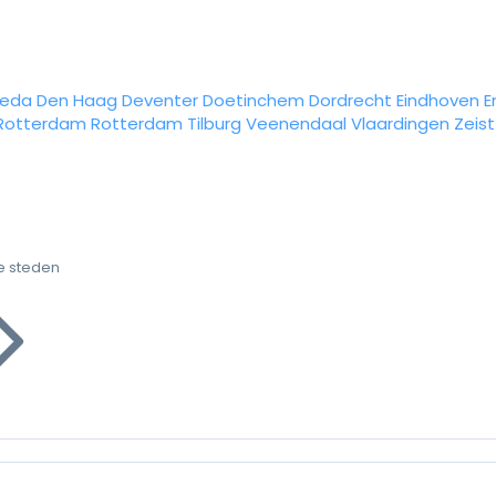
reda
Den Haag
Deventer
Doetinchem
Dordrecht
Eindhoven
E
Rotterdam
Rotterdam
Tilburg
Veenendaal
Vlaardingen
Zeist
e steden