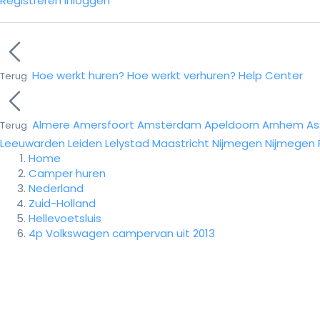
Registreren
Inloggen
Hoe werkt huren?
Hoe werkt verhuren?
Help Center
Terug
Almere
Amersfoort
Amsterdam
Apeldoorn
Arnhem
As
Terug
Leeuwarden
Leiden
Lelystad
Maastricht
Nijmegen
Nijmegen
Home
Camper huren
Nederland
Zuid-Holland
Hellevoetsluis
4p Volkswagen campervan uit 2013