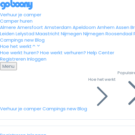
Verhuur je camper
Camper huren
Almere
Amersfoort
Amsterdam
Apeldoorn
Arnhem
Assen
B
Leiden
Lelystad
Maastricht
Nijmegen
Nijmegen
Roosendaal
Campings
new
Blog
Hoe het werkt
Hoe werkt huren?
Hoe werkt verhuren?
Help Center
Registreren
Inloggen
Menu
Populair
Hoe het werkt
Verhuur je camper
Campings
new
Blog