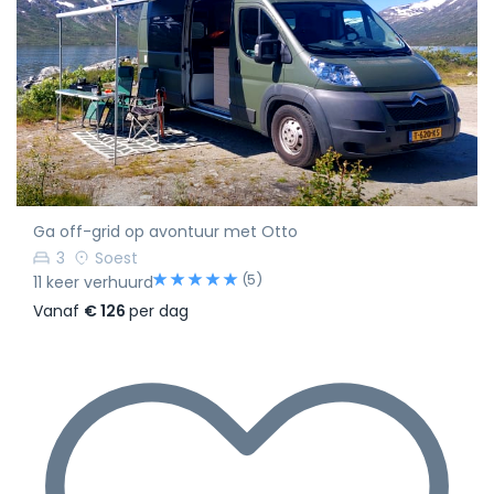
Ga off-grid op avontuur met Otto
3
Soest
(5)
11 keer verhuurd
Vanaf
€ 126
per dag