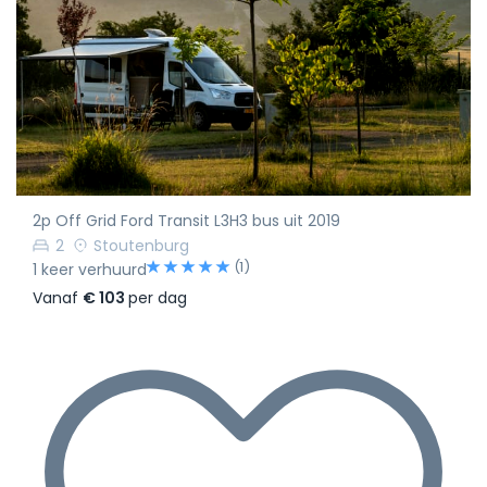
2p Off Grid Ford Transit L3H3 bus uit 2019
2
Stoutenburg
(1)
1 keer verhuurd
Vanaf
€ 103
per dag