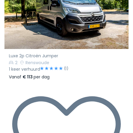
Luxe 2p Citroën Jumper
2
Renswoude
(1)
1 keer verhuurd
Vanaf
€ 113
per dag