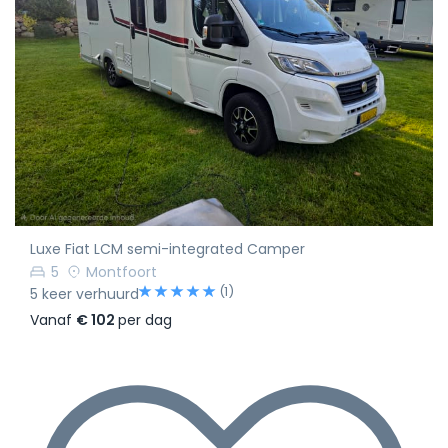
Luxe Fiat LCM semi-integrated Camper
5
Montfoort
(1)
5 keer verhuurd
Vanaf
€ 102
per dag