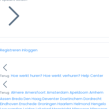
Registreren
Inloggen
Hoe werkt huren?
Hoe werkt verhuren?
Help Center
Terug
Almere
Amersfoort
Amsterdam
Apeldoorn
Arnhem
Terug
Assen
Breda
Den Haag
Deventer
Doetinchem
Dordrecht
Eindhoven
Enschede
Groningen
Haarlem
Helmond
Hengelo
Leeuwarden
Leiden
Lelystad
Maastricht
Nijmegen
Nijmegen