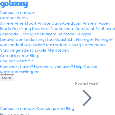
Verhuur je camper
Camper huren
Almere
Amersfoort
Amsterdam
Apeldoorn
Arnhem
Assen
Breda
Den Haag
Deventer
Doetinchem
Dordrecht
Eindhoven
Enschede
Groningen
Haarlem
Helmond
Hengelo
Leeuwarden
Leiden
Lelystad
Maastricht
Nijmegen
Nijmegen
Roosendaal
Rotterdam
Rotterdam
Tilburg
Veenendaal
Vlaardingen
Zeist
Zwolle
Alle steden
Campings
new
Blog
Hoe het werkt
Hoe werkt huren?
Hoe werkt verhuren?
Help Center
Registreren
Inloggen
Menu
Hoe het werkt
Verhuur je camper
Campings
new
Blog
Populaire steden