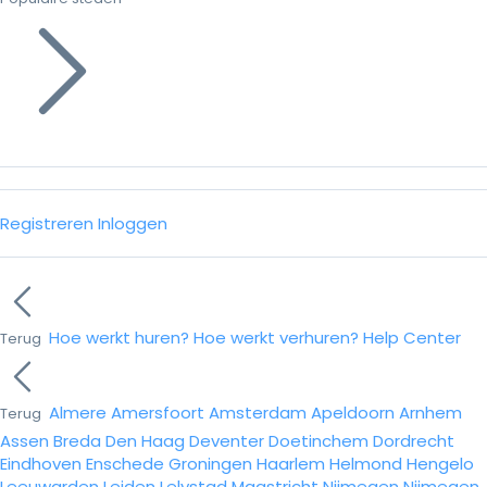
Registreren
Inloggen
Hoe werkt huren?
Hoe werkt verhuren?
Help Center
Terug
Almere
Amersfoort
Amsterdam
Apeldoorn
Arnhem
Terug
Assen
Breda
Den Haag
Deventer
Doetinchem
Dordrecht
Eindhoven
Enschede
Groningen
Haarlem
Helmond
Hengelo
Leeuwarden
Leiden
Lelystad
Maastricht
Nijmegen
Nijmegen