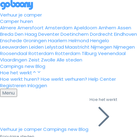
Verhuur je camper
Camper huren
Almere
Amersfoort
Amsterdam
Apeldoorn
Arnhem
Assen
Breda
Den Haag
Deventer
Doetinchem
Dordrecht
Eindhoven
Enschede
Groningen
Haarlem
Helmond
Hengelo
Leeuwarden
Leiden
Lelystad
Maastricht
Nijmegen
Nijmegen
Roosendaal
Rotterdam
Rotterdam
Tilburg
Veenendaal
Vlaardingen
Zeist
Zwolle
Alle steden
Campings
new
Blog
Hoe het werkt
Hoe werkt huren?
Hoe werkt verhuren?
Help Center
Registreren
Inloggen
Menu
Hoe het werkt
Verhuur je camper
Campings
new
Blog
Populaire steden