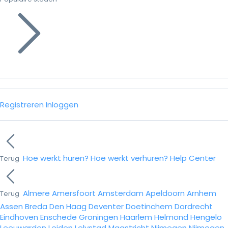
Registreren
Inloggen
Hoe werkt huren?
Hoe werkt verhuren?
Help Center
Terug
Almere
Amersfoort
Amsterdam
Apeldoorn
Arnhem
Terug
Assen
Breda
Den Haag
Deventer
Doetinchem
Dordrecht
Eindhoven
Enschede
Groningen
Haarlem
Helmond
Hengelo
Leeuwarden
Leiden
Lelystad
Maastricht
Nijmegen
Nijmegen