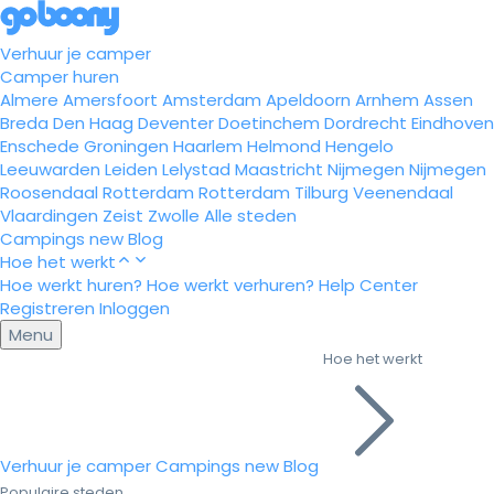
Verhuur je camper
Camper huren
Almere
Amersfoort
Amsterdam
Apeldoorn
Arnhem
Assen
Breda
Den Haag
Deventer
Doetinchem
Dordrecht
Eindhoven
Enschede
Groningen
Haarlem
Helmond
Hengelo
Leeuwarden
Leiden
Lelystad
Maastricht
Nijmegen
Nijmegen
Roosendaal
Rotterdam
Rotterdam
Tilburg
Veenendaal
Vlaardingen
Zeist
Zwolle
Alle steden
Campings
new
Blog
Hoe het werkt
Hoe werkt huren?
Hoe werkt verhuren?
Help Center
Registreren
Inloggen
Menu
Hoe het werkt
Verhuur je camper
Campings
new
Blog
Populaire steden