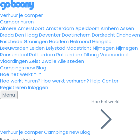
Verhuur je camper
Camper huren
Almere
Amersfoort
Amsterdam
Apeldoorn
Arnhem
Assen
Breda
Den Haag
Deventer
Doetinchem
Dordrecht
Eindhoven
Enschede
Groningen
Haarlem
Helmond
Hengelo
Leeuwarden
Leiden
Lelystad
Maastricht
Nijmegen
Nijmegen
Roosendaal
Rotterdam
Rotterdam
Tilburg
Veenendaal
Vlaardingen
Zeist
Zwolle
Alle steden
Campings
new
Blog
Hoe het werkt
Hoe werkt huren?
Hoe werkt verhuren?
Help Center
Registreren
Inloggen
Menu
Hoe het werkt
Verhuur je camper
Campings
new
Blog
Populaire steden