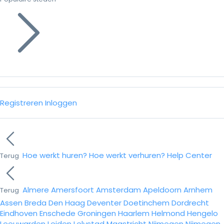
Registreren
Inloggen
Hoe werkt huren?
Hoe werkt verhuren?
Help Center
Terug
Almere
Amersfoort
Amsterdam
Apeldoorn
Arnhem
Terug
Assen
Breda
Den Haag
Deventer
Doetinchem
Dordrecht
Eindhoven
Enschede
Groningen
Haarlem
Helmond
Hengelo
Leeuwarden
Leiden
Lelystad
Maastricht
Nijmegen
Nijmegen