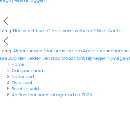
Registreren
Inloggen
Hoe werkt huren?
Hoe werkt verhuren?
Help Center
Terug
Almere
Amersfoort
Amsterdam
Apeldoorn
Arnhem
As
Terug
Leeuwarden
Leiden
Lelystad
Maastricht
Nijmegen
Nijmegen
Home
Camper huren
Nederland
Overijssel
Bruchterveld
4p Bürstner semi-integrated uit 2006