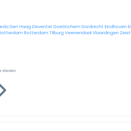
reda
Den Haag
Deventer
Doetinchem
Dordrecht
Eindhoven
E
Rotterdam
Rotterdam
Tilburg
Veenendaal
Vlaardingen
Zeist
e steden