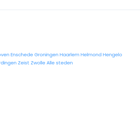
oven
Enschede
Groningen
Haarlem
Helmond
Hengelo
rdingen
Zeist
Zwolle
Alle steden