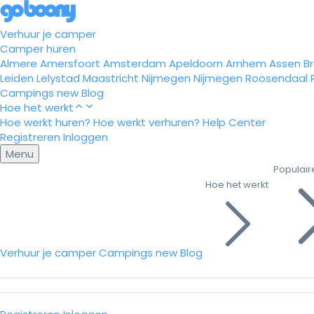
Verhuur je camper
Camper huren
Almere
Amersfoort
Amsterdam
Apeldoorn
Arnhem
Assen
B
Leiden
Lelystad
Maastricht
Nijmegen
Nijmegen
Roosendaal
Campings
new
Blog
Hoe het werkt
Hoe werkt huren?
Hoe werkt verhuren?
Help Center
Registreren
Inloggen
Menu
Populair
Hoe het werkt
Verhuur je camper
Campings
new
Blog