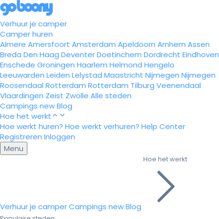
Verhuur je camper
Camper huren
Almere
Amersfoort
Amsterdam
Apeldoorn
Arnhem
Assen
Breda
Den Haag
Deventer
Doetinchem
Dordrecht
Eindhoven
Enschede
Groningen
Haarlem
Helmond
Hengelo
Leeuwarden
Leiden
Lelystad
Maastricht
Nijmegen
Nijmegen
Roosendaal
Rotterdam
Rotterdam
Tilburg
Veenendaal
Vlaardingen
Zeist
Zwolle
Alle steden
Campings
new
Blog
Hoe het werkt
Hoe werkt huren?
Hoe werkt verhuren?
Help Center
Registreren
Inloggen
Menu
Hoe het werkt
Verhuur je camper
Campings
new
Blog
Populaire steden