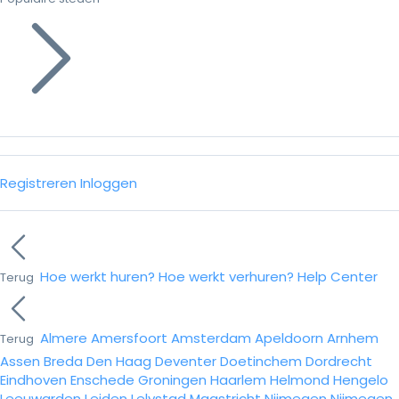
Registreren
Inloggen
Hoe werkt huren?
Hoe werkt verhuren?
Help Center
Terug
Almere
Amersfoort
Amsterdam
Apeldoorn
Arnhem
Terug
Assen
Breda
Den Haag
Deventer
Doetinchem
Dordrecht
Eindhoven
Enschede
Groningen
Haarlem
Helmond
Hengelo
Leeuwarden
Leiden
Lelystad
Maastricht
Nijmegen
Nijmegen