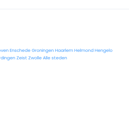
oven
Enschede
Groningen
Haarlem
Helmond
Hengelo
rdingen
Zeist
Zwolle
Alle steden