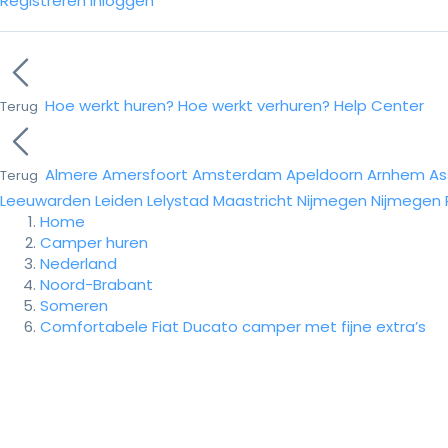
Registreren
Inloggen
Hoe werkt huren?
Hoe werkt verhuren?
Help Center
Terug
Almere
Amersfoort
Amsterdam
Apeldoorn
Arnhem
As
Terug
Leeuwarden
Leiden
Lelystad
Maastricht
Nijmegen
Nijmegen
Home
Camper huren
Nederland
Noord-Brabant
Someren
Comfortabele Fiat Ducato camper met fijne extra’s