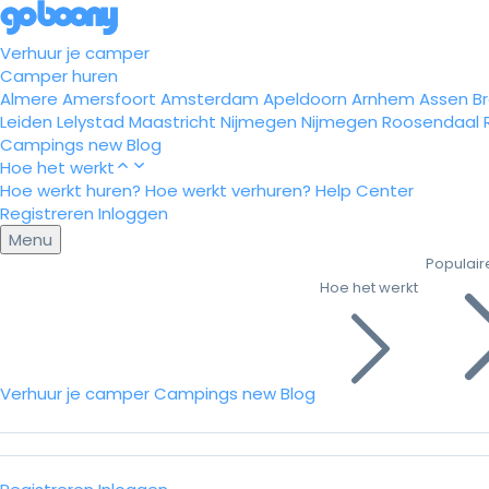
Verhuur je camper
Camper huren
Almere
Amersfoort
Amsterdam
Apeldoorn
Arnhem
Assen
B
Leiden
Lelystad
Maastricht
Nijmegen
Nijmegen
Roosendaal
Campings
new
Blog
Hoe het werkt
Hoe werkt huren?
Hoe werkt verhuren?
Help Center
Registreren
Inloggen
Menu
Populair
Hoe het werkt
Verhuur je camper
Campings
new
Blog