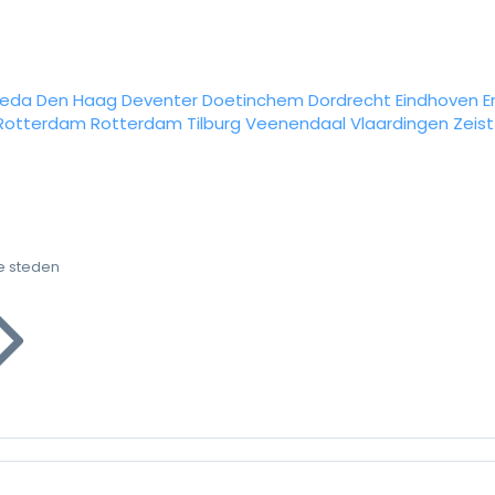
reda
Den Haag
Deventer
Doetinchem
Dordrecht
Eindhoven
E
Rotterdam
Rotterdam
Tilburg
Veenendaal
Vlaardingen
Zeist
e steden