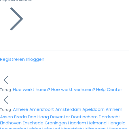
Registreren
Inloggen
Hoe werkt huren?
Hoe werkt verhuren?
Help Center
Terug
Almere
Amersfoort
Amsterdam
Apeldoorn
Arnhem
Terug
Assen
Breda
Den Haag
Deventer
Doetinchem
Dordrecht
Eindhoven
Enschede
Groningen
Haarlem
Helmond
Hengelo
Leeuwarden
Leiden
Lelystad
Maastricht
Nijmegen
Nijmegen